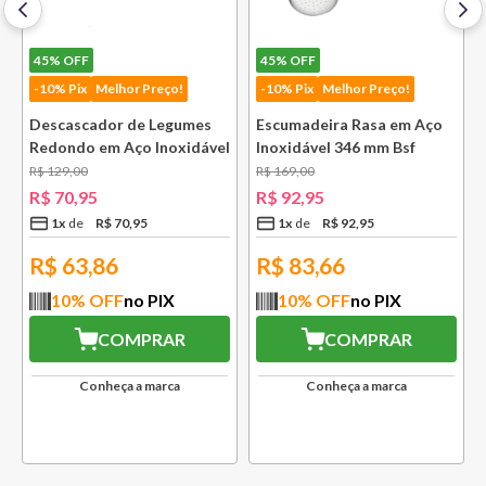
45%
OFF
45%
OFF
-10% Pix
Melhor Preço!
-10% Pix
Melhor Preço!
Descascador de Legumes
Escumadeira Rasa em Aço
Redondo em Aço Inoxidável
Inoxidável 346 mm Bsf
131 mm Bsf
R$
129
,
00
R$
169
,
00
R$
70
,
95
R$
92
,
95
1
x
R$
70
,
95
1
x
R$
92
,
95
R$
63,86
R$
83,66
10
% OFF
no PIX
10
% OFF
no PIX
COMPRAR
COMPRAR
Conheça a marca
Conheça a marca