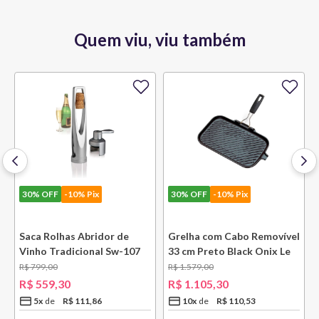
Quem viu, viu também
30%
OFF
-10% Pix
30%
OFF
-10% Pix
e
Saca Rolhas Abridor de
Grelha com Cabo Removível
Vinho Tradicional Sw-107
33 cm Preto Black Onix Le
Ply Le Creuset
Creuset
R$
799
,
00
R$
1
.
579
,
00
R$
559
,
30
R$
1
.
105
,
30
5
x
R$
111
,
86
10
x
R$
110
,
53