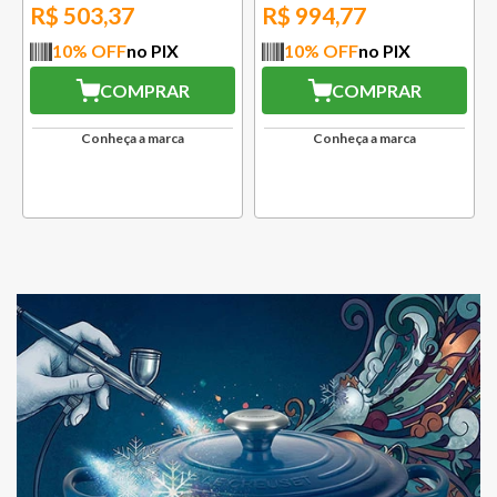
R$
503,37
R$
994,77
10
% OFF
no PIX
10
% OFF
no PIX
COMPRAR
COMPRAR
Conheça a marca
Conheça a marca