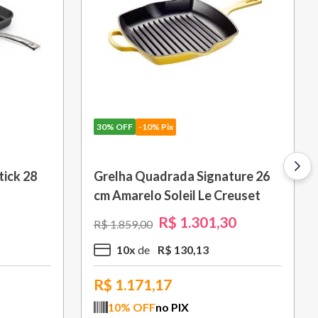
30%
OFF
-10% Pix
ick 28
Grelha Quadrada Signature 26
cm Amarelo Soleil Le Creuset
R$
1
.
301
,
30
R$
1
.
859
,
00
10
x
R$
130
,
13
R$
1.171,17
10
% OFF
no PIX