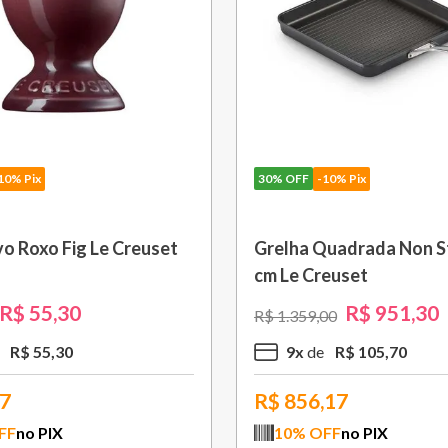
10% Pix
30%
OFF
-10% Pix
o Roxo Fig Le Creuset
Grelha Quadrada Non St
cm Le Creuset
R$
55
,
30
R$
951
,
30
R$
1
.
359
,
00
R$
55
,
30
9
x
R$
105
,
70
77
R$
856,17
FF
no PIX
10
% OFF
no PIX