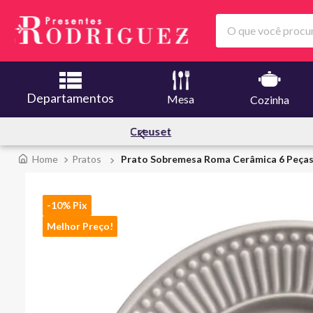
O que você procura
Departamentos
Mesa
Cozinha
Creuset
Melhores O
Pratos
Prato Sobremesa Roma Cerâmica 6 Peças 
-10% Pix
Melhor Preço!