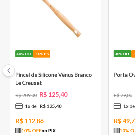
40%
OFF
-10% Pix
30%
OFF
-
Pincel de Silicone Vênus Branco
Porta Ov
Le Creuset
R$
125
,
40
R$
209
,
00
R$
79
,
00
1
x
R$
125
,
40
1
x
R$
112,86
R$
49,
10
% OFF
no PIX
10
% O