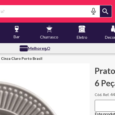
?
Bar
Churrasco
Eletro
Deco
fertas
Cinza Claro Porto Brasil
Prat
6 Peç
4
Este produ