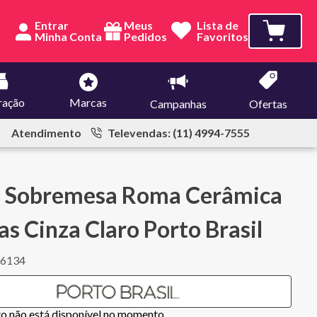
Entrar
Meus
Lista de
Pedidos
Favoritos
ração
Marcas
Campanhas
Ofertas
Atendimento
Televendas: (11) 4994-7555
o Sobremesa Roma Cerâmica
as Cinza Claro Porto Brasil
46134
to não está disponível no momento