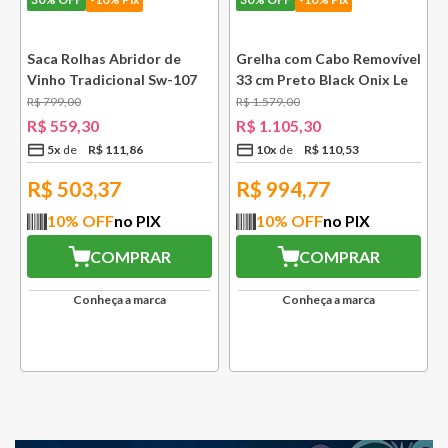
e
Saca Rolhas Abridor de
Grelha com Cabo Removível
Vinho Tradicional Sw-107
33 cm Preto Black Onix Le
Ply Le Creuset
Creuset
R$
799
,
00
R$
1
.
579
,
00
R$
559
,
30
R$
1
.
105
,
30
5
x
R$
111
,
86
10
x
R$
110
,
53
R$
503,37
R$
994,77
10
% OFF
no PIX
10
% OFF
no PIX
COMPRAR
COMPRAR
Conheça a marca
Conheça a marca