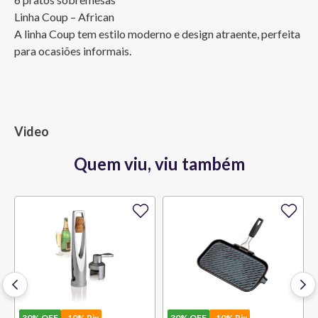
Linha Coup – African 	

A linha Coup tem estilo moderno e design atraente, perfeita 
para ocasiões informais.
Video
Quem viu, viu também
30%
OFF
-10% Pix
30%
OFF
-10% Pix