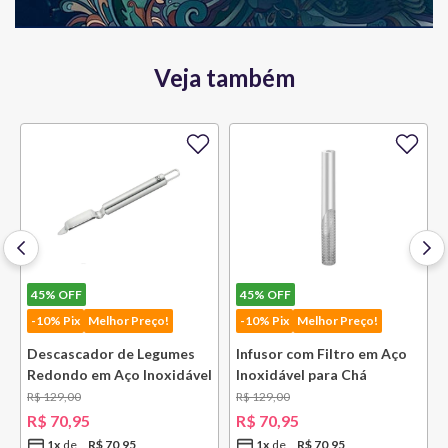
Veja também
45%
OFF
45%
OFF
-10% Pix
Melhor Preço!
-10% Pix
Melhor Preço!
Escumadeira Rasa em Aço
Pegador em Silicone e Cabo
Inoxidável 346 mm Bsf
em Aço Inoxidável 245 mm
Bsf
R$
169
,
00
R$
139
,
00
R$
92
,
95
R$
76
,
45
1
x
R$
92
,
95
1
x
R$
76
,
45
COMPRAR
COMPRAR