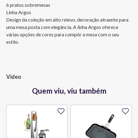
6 pratos sobremesas

Linha Argos

Design da coleção em alto relevo, decoração atraente para 
uma mesa posta com elegância. A linha Argos oferece 
várias opções de cores para compôr a mesa com o seu 
estilo.
Video
Quem viu, viu também
30%
OFF
-10% Pix
30%
OFF
-10% Pix
Bule Grand Cerâmica 1,3 L
Porta Utensílios Classic 2,3