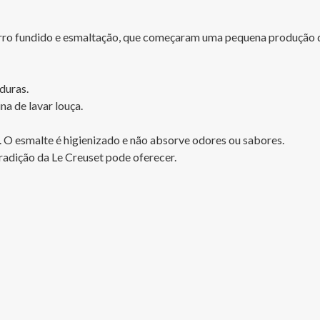
erro fundido e esmaltação, que começaram uma pequena produção de
uras. 

a de lavar louça. 

. O esmalte é higienizado e não absorve odores ou sabores. 

adição da Le Creuset pode oferecer. 
