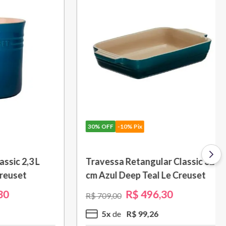
30%
OFF
-10% Pix
be Le
Molheira 460ml Azul Caribe Le
Creuset
R$
216
,
30
R$
309
,
00
2
x
R$
108
,
15