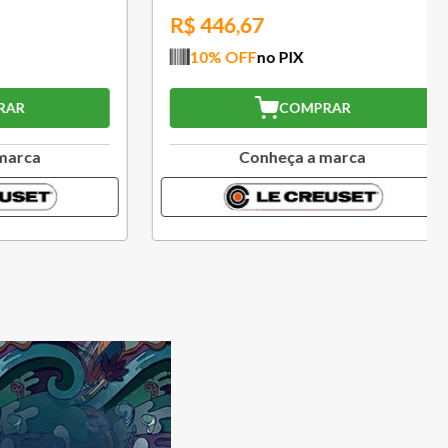
R$
194,67
10
% OFF
no PIX
COMPRAR
a
Conheça a marca