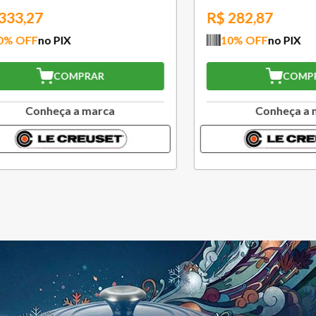
,87
R$
270,27
FF
no PIX
10
% OFF
no PIX
COMPRAR
COMPRAR
Conheça a marca
Conheça a marc