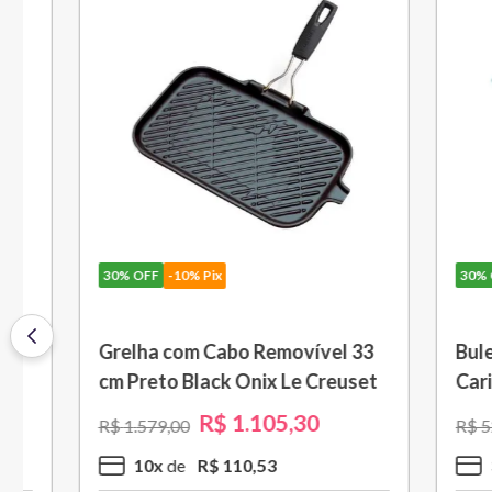
30%
OFF
-10% Pix
30%
OFF
-
Travessa Retangular Classic 32
Porta Ute
cm Azul Deep Teal Le Creuset
Azul Car
R$
496
,
30
R$
709
,
00
R$
449
,
00
5
x
R$
99
,
26
3
x