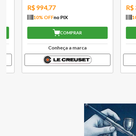
R$
446,67
R$
282
10
% OFF
no PIX
10
% O
COMPRAR
Conheça a marca