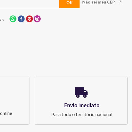
Não sei meu CEP
ar
Envio imediato
online
Para todo o território nacional