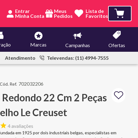
Entrar
Meus
Lista de
Pedidos
Favoritos
ração
Marcas
Campanhas
Ofertas
Atendimento
Televendas: (11) 4994-7555
702032206
o Redondo 22 Cm 2 Peças
lho Le Creuset
4
avaliações
undada em 1925 por dois industriais belgas, especialistas em