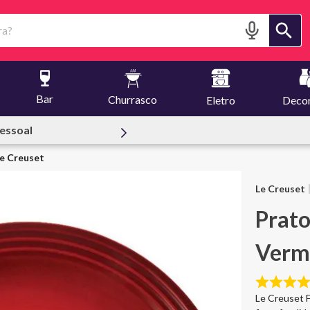
?
Bar
Churrasco
Eletro
Deco
reuset
e Creuset
Le Creuset
Prat
Verme
Le Creuset F