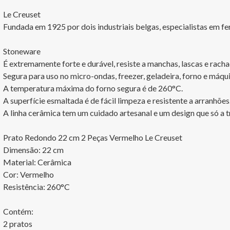
Le Creuset

Fundada em 1925 por dois industriais belgas, especialistas em f
Stoneware

É extremamente forte e durável, resiste a manchas, lascas e rachad
Segura para uso no micro-ondas, freezer, geladeira, forno e máquin
A temperatura máxima do forno segura é de 260°C.

A superfície esmaltada é de fácil limpeza e resistente a arranhões
A linha cerâmica tem um cuidado artesanal e um design que só a tr
Prato Redondo 22 cm 2 Peças Vermelho Le Creuset

Dimensão: 22 cm 

Material: Cerâmica

Cor: Vermelho

Resistência: 260°C

Contém:

2 pratos
