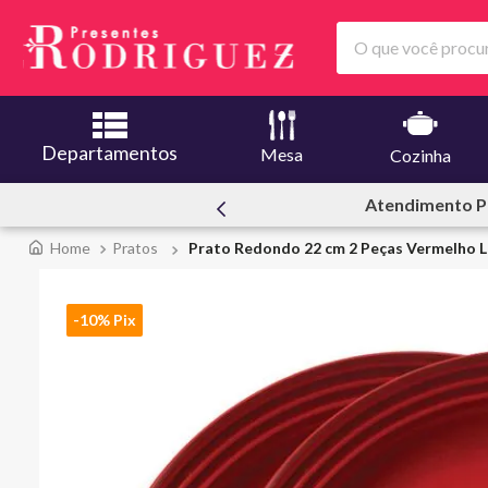
O que você procura
Departamentos
Mesa
Cozinha
ssoal
Ofertas | Le C
Pratos
Prato Redondo 22 cm 2 Peças Vermelho L
-10% Pix