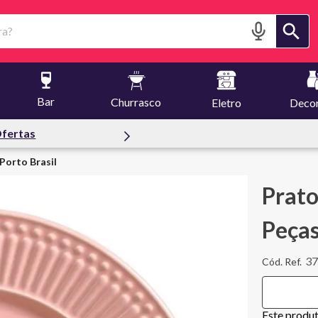
?
Bar
Churrasco
Eletro
Deco
fertas
Porto Brasil
Prat
Peças
3
Este produ