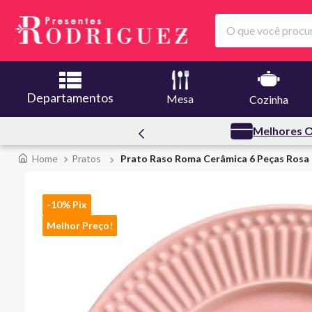
O que você procura
Departamentos
Mesa
Cozinha
Creuset
Melhores O
Pratos
Prato Raso Roma Cerâmica 6 Peças Rosa 
-10% Pix
Melhor Preço!