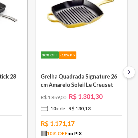
30%
OFF
-10% Pix
 L Azul
Porta Utensílios Classic 2,3 L
Azul Marseille Le Creuset
R$
314
,
30
R$
449
,
00
3
x
R$
104
,
76
R$
282,87
10
% OFF
no PIX