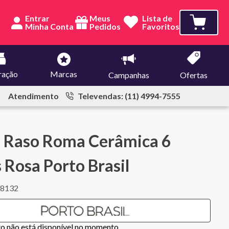
Entrar
Meus
Lista de
Pedidos
Favoritos
ração
Marcas
Campanhas
Ofertas
Atendimento
Televendas: (11) 4994-7555
o Raso Roma Cerâmica 6
 Rosa Porto Brasil
78132
to não está disponível no momento