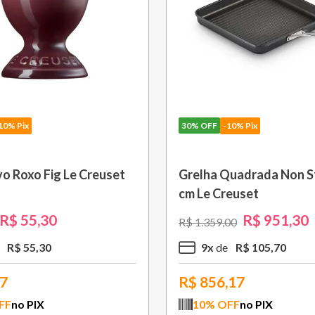
10% Pix
30%
OFF
-10% Pix
om Cabo Removível 33
Bule Grand Cerâmica 1,3
 Black Onix Le Creuset
Caribe Le Creuset
R$
1
.
105
,
30
R$
370
,
30
00
R$
529
,
00
R$
110
,
53
3
x
R$
123
,
43
,77
R$
333,27
FF
no PIX
10
% OFF
no PIX