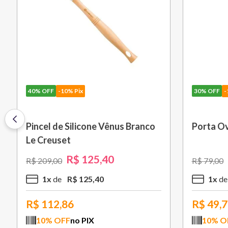
30%
OFF
-10% Pix
30%
OFF
-
Saca Rolhas Abridor de Vinho
Grelha c
Tradicional Sw-107 Ply Le
cm Preto
Creuset
R$
559
,
30
R$
799
,
00
R$
1
.
579
,
5
x
R$
111
,
86
10
x
R$
503,37
R$
994
10
% OFF
no PIX
10
% O