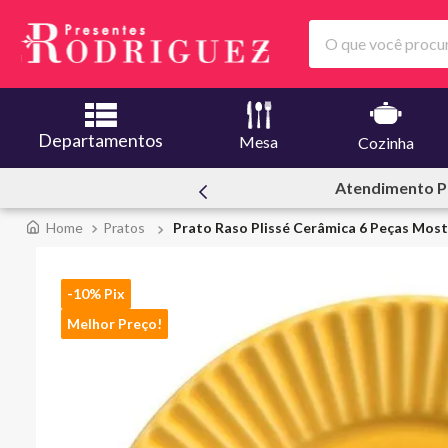
O que você procura
Departamentos
Mesa
Cozinha
ssoal
Ofertas | Le C
Pratos
Prato Raso Plissé Cerâmica 6 Peças Most
-10% Pix
Melhor Preço!