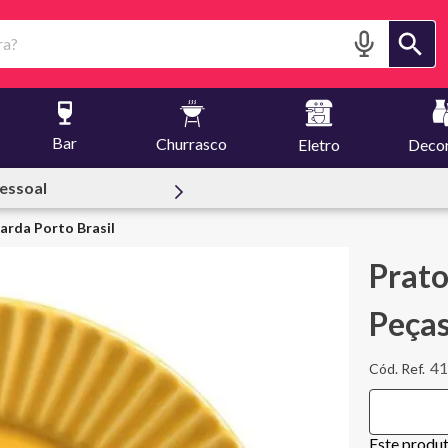
?
Bar
Churrasco
Eletro
Deco
reuset
arda Porto Brasil
Prato
Peças
4
Este produ