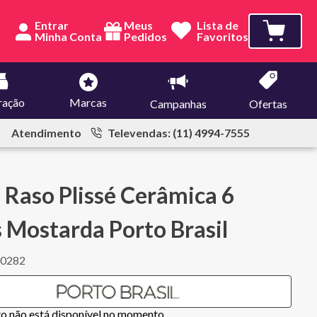
Entrar
Meus
Lista de
Pedidos
Favoritos
ração
Marcas
Campanhas
Ofertas
Atendimento
Televendas: (11) 4994-7555
 Raso Plissé Cerâmica 6
 Mostarda Porto Brasil
10282
to não está disponível no momento