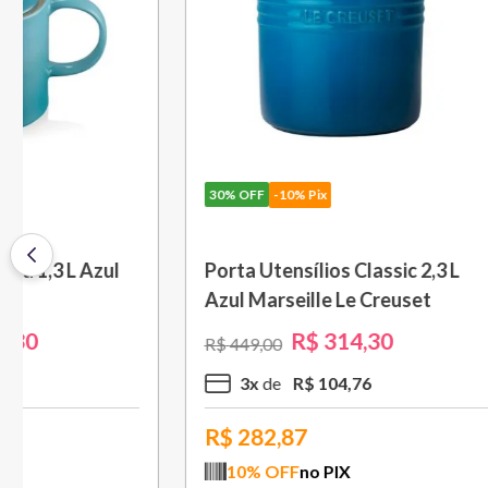
30%
OFF
-10% Pix
30%
OFF
-
Travessa Retangular Classic 32
Porta Ute
cm Azul Deep Teal Le Creuset
Azul Car
R$
496
,
30
R$
709
,
00
R$
449
,
00
5
x
R$
99
,
26
3
x
R$
446,67
R$
282
10
% OFF
no PIX
10
% O