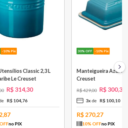
30%
OFF
-10% Pix
be Le
Molheira 460ml Azul Caribe Le
Creuset
R$
216
,
30
R$
309
,
00
2
x
R$
108
,
15
R$
194,67
10
% OFF
no PIX