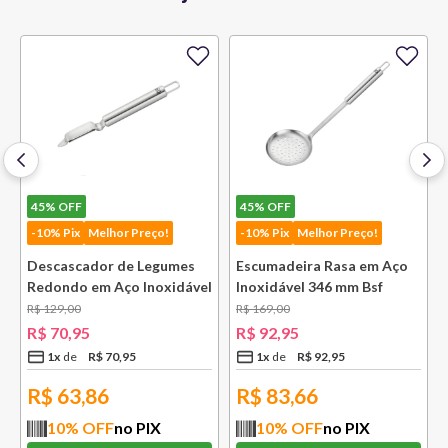
45%
OFF
45%
OFF
-10% Pix
Melhor Preço!
-10% Pix
Melhor Preço!
Descascador de Legumes
Escumadeira Rasa em Aço
Redondo em Aço Inoxidável
Inoxidável 346 mm Bsf
131 mm Bsf
R$
129
,
00
R$
169
,
00
R$
70
,
95
R$
92
,
95
1
x
R$
70
,
95
1
x
R$
92
,
95
R$
63,86
R$
83,66
10
% OFF
no PIX
10
% OFF
no PIX