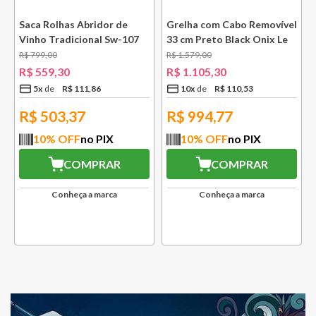
e
Saca Rolhas Abridor de
Grelha com Cabo Removível
Vinho Tradicional Sw-107
33 cm Preto Black Onix Le
Ply Le Creuset
Creuset
R$
799
,
00
R$
1
.
579
,
00
R$
559
,
30
R$
1
.
105
,
30
5
x
R$
111
,
86
10
x
R$
110
,
53
R$
503,37
R$
994,77
10
% OFF
no PIX
10
% OFF
no PIX
COMPRAR
COMPRAR
Conheça a marca
Conheça a marca