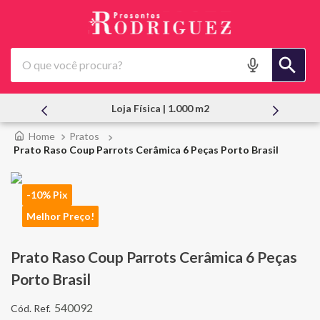
O que você procura?
sica | 1.000 m2
Atendimento Pessoal
Pratos
Prato Raso Coup Parrots Cerâmica 6 Peças Porto Brasil
-10% Pix
Melhor Preço!
Prato Raso Coup Parrots Cerâmica 6 Peças
Porto Brasil
540092