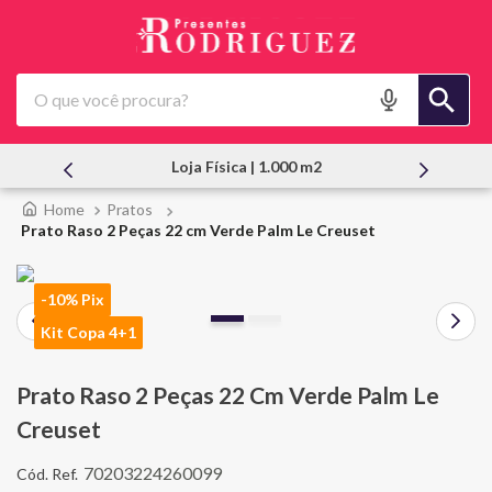
O que você procura?
 | 1.000 m2
Atendimento Pessoal
Pratos
Prato Raso 2 Peças 22 cm Verde Palm Le Creuset
-10% Pix
Kit Copa 4+1
Prato Raso 2 Peças 22 Cm Verde Palm Le
Creuset
70203224260099