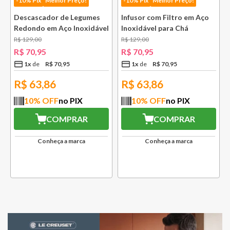
-10% Pix
Melhor Preço!
-10% Pix
Melhor Preço!
Descascador de Legumes
Infusor com Filtro em Aço
Redondo em Aço Inoxidável
Inoxidável para Chá
131 mm Bsf
Lausanne Bsf
R$
129
,
00
R$
129
,
00
R$
70
,
95
R$
70
,
95
1
x
R$
70
,
95
1
x
R$
70
,
95
R$
63,86
R$
63,86
10
% OFF
no PIX
10
% OFF
no PIX
COMPRAR
COMPRAR
Conheça a marca
Conheça a marca