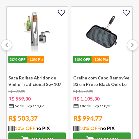
30%
OFF
-10% Pix
30%
OFF
-10% Pix
e
Saca Rolhas Abridor de
Grelha com Cabo Removível
Vinho Tradicional Sw-107
33 cm Preto Black Onix Le
Ply Le Creuset
Creuset
R$
799
,
00
R$
1
.
579
,
00
R$
559
,
30
R$
1
.
105
,
30
5
x
R$
111
,
86
10
x
R$
110
,
53
R$
503,37
R$
994,77
10
% OFF
no PIX
10
% OFF
no PIX