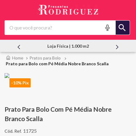
O que você procura?
Loja Física | 1.000 m2
At
Pratos para Bolo
Prato para Bolo com Pé Média Nobre Branco Scalla
-10% Pix
Prato Para Bolo Com Pé Média Nobre
Branco Scalla
11725