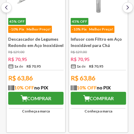
45%
OFF
45%
OFF
-10% Pix
Melhor Preço!
-10% Pix
Melhor Preço!
Descascador de Legumes
Infusor com Filtro em Aço
Redondo em Aço Inoxidável
Inoxidável para Chá
131 mm Bsf
Lausanne Bsf
R$
129
,
00
R$
129
,
00
R$
70
,
95
R$
70
,
95
1
x
R$
70
,
95
1
x
R$
70
,
95
R$
63,86
R$
63,86
10
% OFF
no PIX
10
% OFF
no PIX
COMPRAR
COMPRAR
Conheça a marca
Conheça a marca