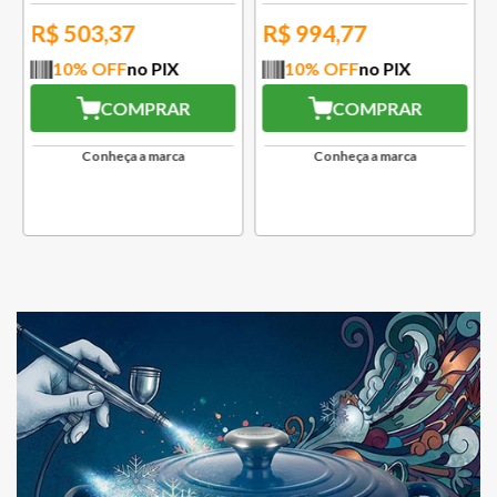
R$
503,37
R$
994,77
10
% OFF
no PIX
10
% OFF
no PIX
COMPRAR
COMPRAR
Conheça a marca
Conheça a marca