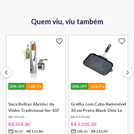
Quem viu, viu também
30%
OFF
-10% Pix
30%
OFF
-10% Pix
e
Saca Rolhas Abridor de
Grelha com Cabo Removível
Vinho Tradicional Sw-107
33 cm Preto Black Onix Le
Ply Le Creuset
Creuset
R$
799
,
00
R$
1
.
579
,
00
R$
559
,
30
R$
1
.
105
,
30
5
x
R$
111
,
86
10
x
R$
110
,
53