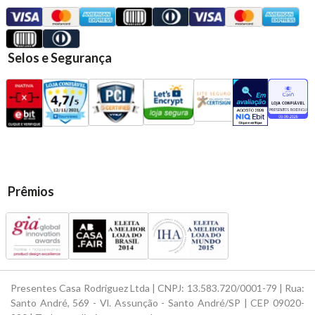
Selos e Segurança
Prêmios
Presentes Casa Rodriguez Ltda | CNPJ: 13.583.720/0001-79 | Rua:
Santo André, 569 - Vl. Assunção - Santo André/SP | CEP 09020-