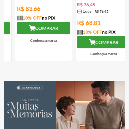
R$
76
,
45
R$
83,66
1
x
R$
76
,
45
10
% OFF
no PIX
R$
68,81
COMPRAR
10
% OFF
no PIX
Conheça a marca
COMPRAR
Conheça a marca