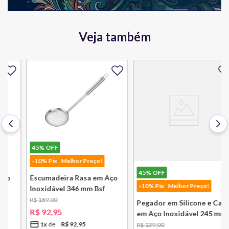
Veja também
45%
OFF
-10% Pix
Melhor Preço!
45%
OFF
Escumadeira Rasa em Aço
-10% Pix
Melhor Preço!
Inoxidável 346 mm Bsf
R$
169
,
00
Pegador em Silicone e Cabo
R$
92
,
95
em Aço Inoxidável 245 mm
Bsf
1
x
R$
92
,
95
R$
139
,
00