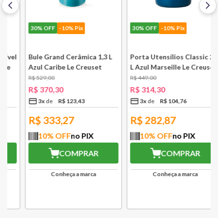
30%
OFF
-10% Pix
30%
OFF
-10% Pix
l
Bule Grand Cerâmica 1,3 L
Porta Utensílios Classic 2,3
Azul Caribe Le Creuset
L Azul Marseille Le Creuset
R$
529
,
00
R$
449
,
00
R$
370
,
30
R$
314
,
30
3
x
R$
123
,
43
3
x
R$
104
,
76
R$
333,27
R$
282,87
10
% OFF
no PIX
10
% OFF
no PIX
COMPRAR
COMPRAR
Conheça a marca
Conheça a marca