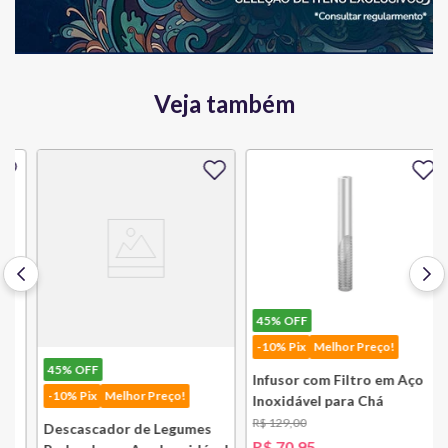
Veja também
45%
OFF
-10% Pix
Melhor Preço!
45%
OFF
Infusor com Filtro em Aço
-10% Pix
Melhor Preço!
Inoxidável para Chá
Lausanne Bsf
R$
129
,
00
Descascador de Legumes
R$
70
,
95