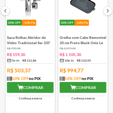
30%
OFF
-10% Pix
30%
OFF
-10% Pix
e
Saca Rolhas Abridor de
Grelha com Cabo Removível
Vinho Tradicional Sw-107
33 cm Preto Black Onix Le
Ply Le Creuset
Creuset
R$
799
,
00
R$
1
.
579
,
00
R$
559
,
30
R$
1
.
105
,
30
5
x
R$
111
,
86
10
x
R$
110
,
53
R$
503,37
R$
994,77
10
% OFF
no PIX
10
% OFF
no PIX
COMPRAR
COMPRAR
Conheça a marca
Conheça a marca