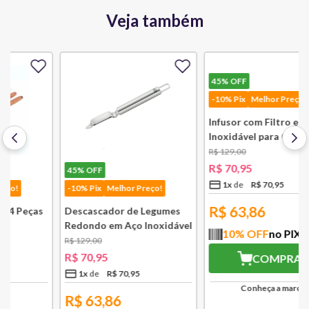
Veja também
45%
OFF
45%
OFF
-10% Pix
Melhor Preço!
-10% Pix
Melhor Preço!
Descascador de Legumes
Infusor com Filtro em Aço
Redondo em Aço Inoxidável
Inoxidável para Chá
131 mm Bsf
Lausanne Bsf
R$
129
,
00
R$
129
,
00
R$
70
,
95
R$
70
,
95
1
x
R$
70
,
95
1
x
R$
70
,
95
R$
63,86
R$
63,86