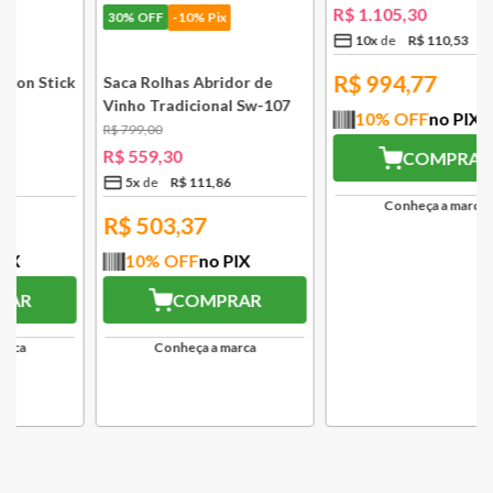
30%
OFF
-10% Pix
30%
OFF
-10% Pix
k
Saca Rolhas Abridor de
Grelha com Cabo Removível
Vinho Tradicional Sw-107
33 cm Preto Black Onix Le
Ply Le Creuset
Creuset
R$
799
,
00
R$
1
.
579
,
00
R$
559
,
30
R$
1
.
105
,
30
5
x
R$
111
,
86
10
x
R$
110
,
53
R$
503,37
R$
994,77
10
% OFF
no PIX
10
% OFF
no PIX
COMPRAR
COMPRAR
Conheça a marca
Conheça a marca