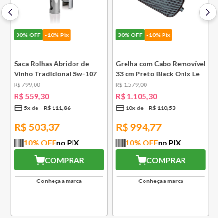
30%
OFF
-10% Pix
30%
OFF
-10% Pix
Saca Rolhas Abridor de
Grelha com Cabo Removível
Vinho Tradicional Sw-107
33 cm Preto Black Onix Le
Ply Le Creuset
Creuset
R$
799
,
00
R$
1
.
579
,
00
e
R$
559
,
30
R$
1
.
105
,
30
5
x
R$
111
,
86
10
x
R$
110
,
53
R$
503,37
R$
994,77
10
% OFF
no PIX
10
% OFF
no PIX
COMPRAR
COMPRAR
Conheça a marca
Conheça a marca