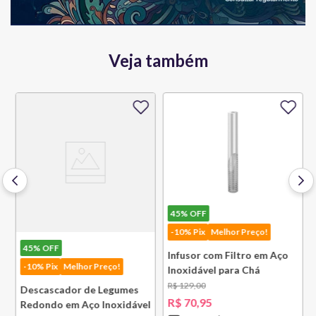
Veja também
45%
OFF
-10% Pix
Melhor Preço!
45%
OFF
Infusor com Filtro em Aço
-10% Pix
Melhor Preço!
Inoxidável para Chá
Lausanne Bsf
R$
129
,
00
Descascador de Legumes
R$
70
,
95
Redondo em Aço Inoxidável