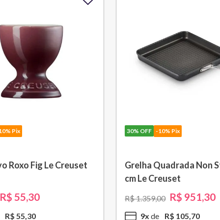
10% Pix
30%
OFF
-10% Pix
om Cabo Removível 33
Bule Grand Cerâmica 1,3
 Black Onix Le Creuset
Caribe Le Creuset
R$
1
.
105
,
30
R$
370
,
30
00
R$
529
,
00
R$
110
,
53
3
x
R$
123
,
43