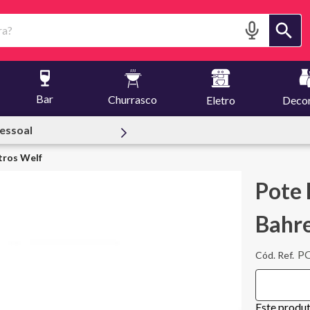
?
Bar
Churrasco
Eletro
Deco
Ofertas | Le Creuset
tros Welf
Pote
Bahre
P
Este produ