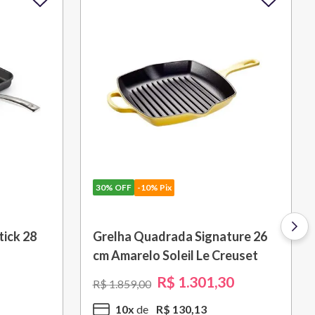
30%
OFF
-10% Pix
 L Azul
Porta Utensílios Classic 2,3 L
Azul Marseille Le Creuset
R$
314
,
30
R$
449
,
00
3
x
R$
104
,
76