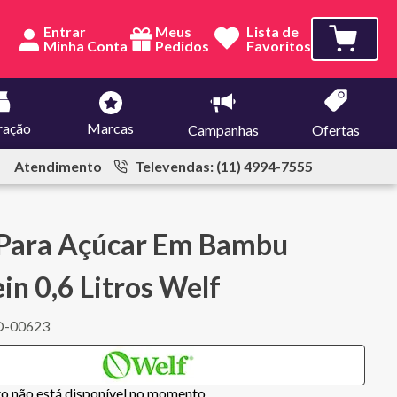
Entrar
Meus
Lista de
Pedidos
Favoritos
ração
Marcas
Campanhas
Ofertas
Atendimento
Televendas: (11) 4994-7555
 Para Açúcar Em Bambu
in 0,6 Litros Welf
O-00623
to não está disponível no momento