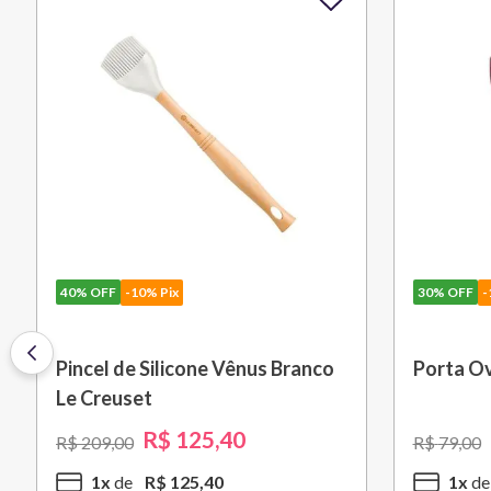
30%
OFF
-10% Pix
30%
OFF
-
Saca Rolhas Abridor de Vinho
Grelha c
Tradicional Sw-107 Ply Le
cm Preto
Creuset
R$
559
,
30
R$
799
,
00
R$
1
.
579
,
5
x
R$
111
,
86
10
x