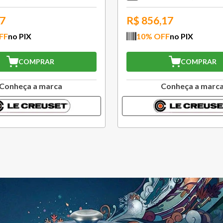
,77
R$
333,27
FF
no PIX
10
% OFF
no PIX
COMPRAR
COMPRAR
Conheça a marca
Conheça a marc