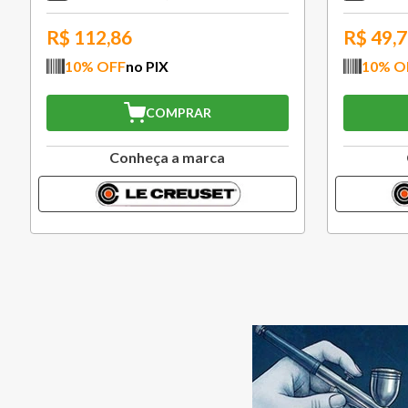
R$
503,37
R$
994
10
% OFF
no PIX
10
% O
COMPRAR
Conheça a marca