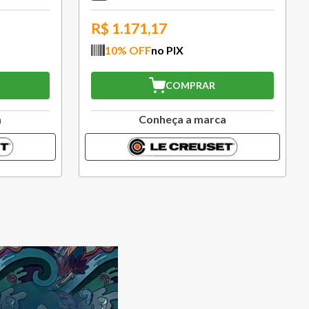
R$
282,87
10
% OFF
no PIX
COMPRAR
a
Conheça a marca