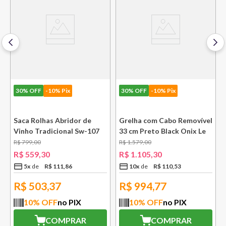
30%
OFF
-10% Pix
30%
OFF
-10% Pix
e
Saca Rolhas Abridor de
Grelha com Cabo Removível
Vinho Tradicional Sw-107
33 cm Preto Black Onix Le
Ply Le Creuset
Creuset
R$
799
,
00
R$
1
.
579
,
00
R$
559
,
30
R$
1
.
105
,
30
5
x
R$
111
,
86
10
x
R$
110
,
53
R$
503,37
R$
994,77
10
% OFF
no PIX
10
% OFF
no PIX
COMPRAR
COMPRAR