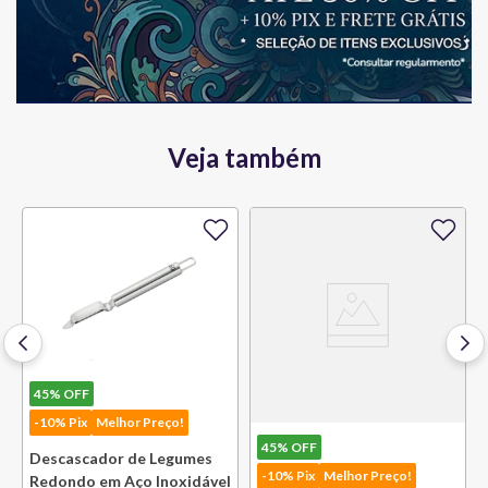
Veja também
45%
OFF
-10% Pix
Melhor Preço!
45%
OFF
Descascador de Legumes
-10% Pix
Melhor Preço!
Redondo em Aço Inoxidável