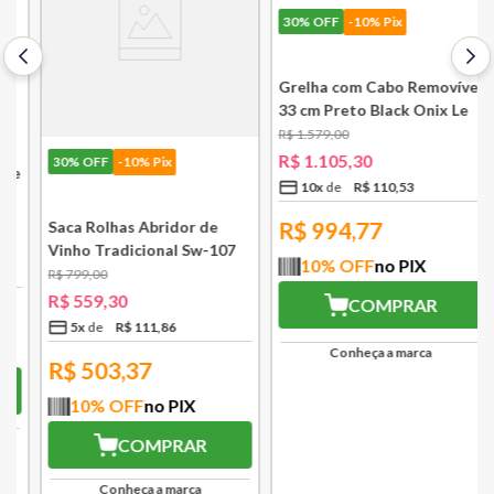
30%
OFF
-10% Pix
30%
OFF
-10% Pix
e
Saca Rolhas Abridor de
Grelha com Cabo Removível
Vinho Tradicional Sw-107
33 cm Preto Black Onix Le
Ply Le Creuset
Creuset
R$
799
,
00
R$
1
.
579
,
00
R$
559
,
30
R$
1
.
105
,
30
5
x
R$
111
,
86
10
x
R$
110
,
53
R$
503,37
R$
994,77
10
% OFF
no PIX
10
% OFF
no PIX
COMPRAR
COMPRAR
Conheça a marca
Conheça a marca