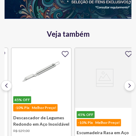
Veja também
45%
OFF
-10% Pix
Melhor Preço!
45%
OFF
Descascador de Legumes
-10% Pix
Melhor Preço!
Redondo em Aço Inoxidável
131 mm Bsf
R$
129
,
00
Escumadeira Rasa em Aço