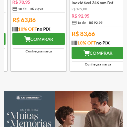
R$
70
,
95
Inoxidável 346 mm Bsf
1
x
R$
70
,
95
R$
169
,
00
R$
92
,
95
R$
63,86
1
x
R$
92
,
95
10
% OFF
no PIX
R$
83,66
COMPRAR
10
% OFF
no PIX
Conheça a marca
COMPRAR
Conheça a marca