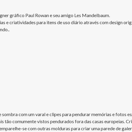
igner gráfico Paul Rowan e seu amigo Les Mandelbaum.

e criatividades para itens de uso diário através com design origi
do..

 sombra com um varal e clipes para pendurar memórias e fotos esp
ais tão comumente vistos pendurados fora das casas europeias. Cri
u emparelhe-se com outras molduras para criar uma parede de galer