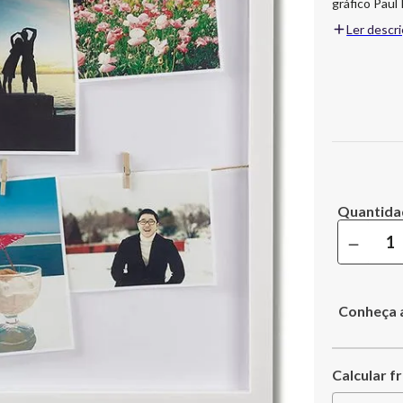
gráfico Pau
atualmente e
Ler descr
diário atrav
paixão por d
o mundo.. Porta Retrato Clothesline Branco Umbra Dimensão: 52 x 44 x 3 cm
Material: Madeira Cor: Branco 
Display é um
pendurar mem
para pendura
varais tão c
própria cola
de arte favo
molduras par
－
Conheça 