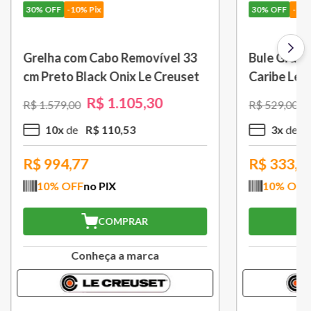
30%
OFF
-10% Pix
 L Azul
Porta Utensílios Classic 2,3 L
Azul Marseille Le Creuset
R$
314
,
30
R$
449
,
00
3
x
R$
104
,
76
R$
282,87
10
% OFF
no PIX
COMPRAR
a
Conheça a marca