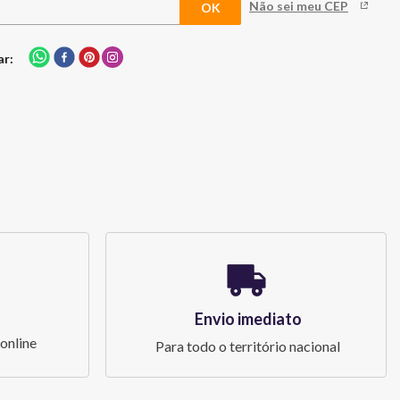
Não sei meu CEP
ar
Envio imediato
online
Para todo o território nacional