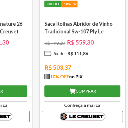
10% Pix
30%
OFF
-10% Pix
om Cabo Removível 33
Bule Grand Cerâmica 1,3
 Black Onix Le Creuset
Caribe Le Creuset
R$
1
.
105
,
30
R$
370
,
30
00
R$
529
,
00
R$
110
,
53
3
x
R$
123
,
43
,77
R$
333,27
FF
no PIX
10
% OFF
no PIX
COMPRAR
COMPRAR
Conheça a marca
Conheça a marc