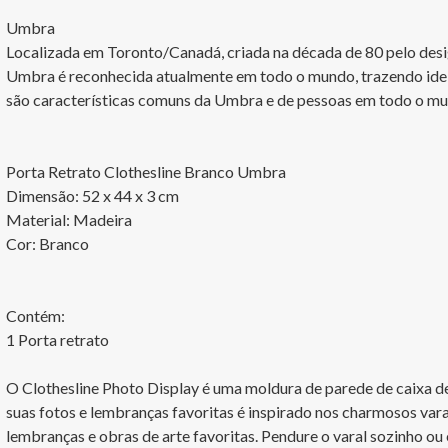
Umbra

Localizada em Toronto/Canadá, criada na década de 80 pelo des
Umbra é reconhecida atualmente em todo o mundo, trazendo ideias 
são características comuns da Umbra e de pessoas em todo o mun
Porta Retrato Clothesline Branco Umbra

Dimensão: 52 x 44 x 3 cm

Material: Madeira

Cor: Branco

Contém:

1 Porta retrato

O Clothesline Photo Display é uma moldura de parede de caixa de
suas fotos e lembranças favoritas é inspirado nos charmosos var
lembranças e obras de arte favoritas. Pendure o varal sozinho o