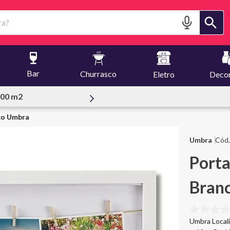
?
Bar
Churrasco
Eletro
Deco
essoal
co Umbra
Umbra
Porta
Bran
Umbra Locali