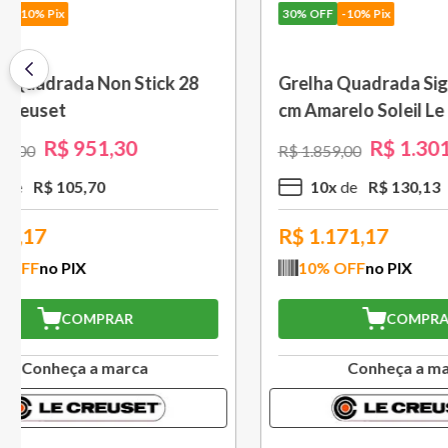
30%
OFF
-10% Pix
30%
OFF
-
Saca Rolhas Abridor de Vinho
Grelha c
Tradicional Sw-107 Ply Le
cm Preto
Creuset
R$
559
,
30
R$
799
,
00
R$
1
.
579
,
5
x
R$
111
,
86
10
x
R$
503,37
R$
994
10
% OFF
no PIX
10
% O
COMPRAR
Conheça a marca