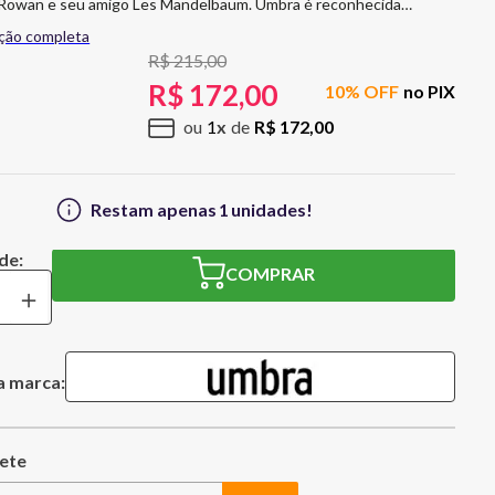
l Rowan e seu amigo Les Mandelbaum. Umbra é reconhecida
m todo o mundo, trazendo ideias e criatividades para itens de uso
ição completa
és com design original e moderno. Curiosidade, criatividade e a
R$
215
,
00
esign são características comuns da Umbra e de pessoas em todo
R$
172
,
00
10
% OFF
no PIX
Contém: 1 Porta retrato O Clothesline Photo
1
R$
172
,
00
a moldura de parede de caixa de sombra com um varal e clipes para
órias e fotos especiais de maneira única. Este método exclusivo
r suas fotos e lembranças favoritas é inspirado nos charmosos
Restam apenas
1
unidades!
omumente vistos pendurados fora das casas europeias. Crie sua
gem de fotos com uma coleção de suas fotos, lembranças e obras
ritas. Pendure o varal sozinho ou emparelhe-se com outras
COMPRAR
a criar uma parede de galeria impressionante.
＋
a marca: