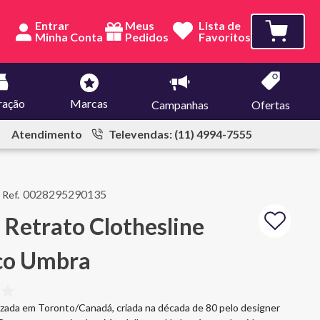
Entrar
Meus
Lista de
Pedidos
Favoritos
ração
Marcas
Campanhas
Ofertas
Atendimento
Televendas: (11) 4994-7555
0028295290135
 Retrato Clothesline
co Umbra
zada em Toronto/Canadá, criada na década de 80 pelo designer