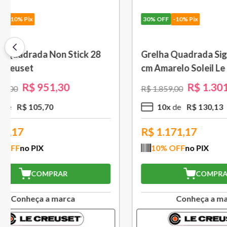
30%
OFF
-10% Pix
30%
OFF
-
Saca Rolhas Abridor de Vinho
Grelha c
Tradicional Sw-107 Ply Le
cm Preto
Creuset
R$
559
,
30
R$
799
,
00
R$
1
.
579
,
5
x
R$
111
,
86
10
x
R$
503,37
R$
994
10
% OFF
no PIX
10
% O
COMPRAR
Conheça a marca