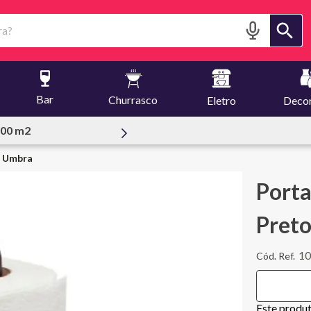
?
Bar
Churrasco
Eletro
Deco
essoal
o Umbra
Porta
Pret
10
Este produ