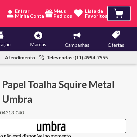
Entrar
Meus
Lista de
Pedidos
Favoritos
ração
Marcas
Campanhas
Ofertas
Atendimento
Televendas: (11) 4994-7555
 Papel Toalha Squire Metal
o Umbra
04313-040
to não está disponível no momento