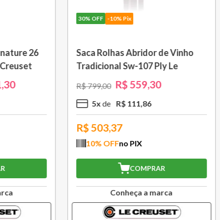
10% Pix
30%
OFF
-10% Pix
om Cabo Removível 33
Bule Grand Cerâmica 1,3
 Black Onix Le Creuset
Caribe Le Creuset
R$
1
.
105
,
30
R$
370
,
30
00
R$
529
,
00
R$
110
,
53
3
x
R$
123
,
43
,77
R$
333,27
FF
no PIX
10
% OFF
no PIX
COMPRAR
COMPRAR
Conheça a marca
Conheça a marc