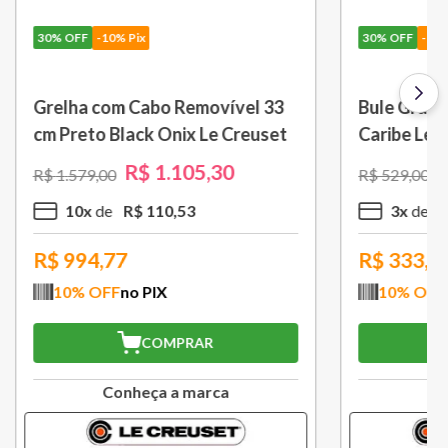
30%
OFF
-10% Pix
 L Azul
Porta Utensílios Classic 2,3 L
Azul Marseille Le Creuset
R$
314
,
30
R$
449
,
00
3
x
R$
104
,
76
R$
282,87
10
% OFF
no PIX
COMPRAR
a
Conheça a marca