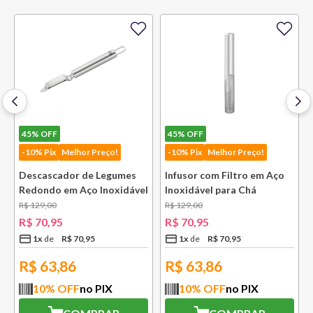
45%
OFF
45%
OFF
-10% Pix
Melhor Preço!
-10% Pix
Melhor Preço!
Descascador de Legumes
Infusor com Filtro em Aço
Redondo em Aço Inoxidável
Inoxidável para Chá
131 mm Bsf
Lausanne Bsf
R$
129
,
00
R$
129
,
00
R$
70
,
95
R$
70
,
95
1
x
R$
70
,
95
1
x
R$
70
,
95
R$
63,86
R$
63,86
10
% OFF
no PIX
10
% OFF
no PIX