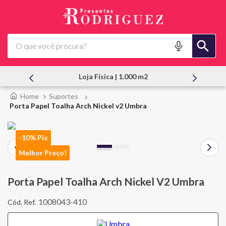
O que você procura?
m2
Atendimento Pessoal
Suportes
Porta Papel Toalha Arch Nickel v2 Umbra
-10% Pix
Melhor Preço!
Porta Papel Toalha Arch Nickel V2 Umbra
1008043-410