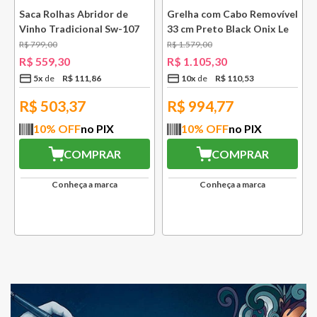
k
Saca Rolhas Abridor de
Grelha com Cabo Removível
Vinho Tradicional Sw-107
33 cm Preto Black Onix Le
Ply Le Creuset
Creuset
R$
799
,
00
R$
1
.
579
,
00
R$
559
,
30
R$
1
.
105
,
30
5
x
R$
111
,
86
10
x
R$
110
,
53
R$
503,37
R$
994,77
10
% OFF
no PIX
10
% OFF
no PIX
COMPRAR
COMPRAR
Conheça a marca
Conheça a marca