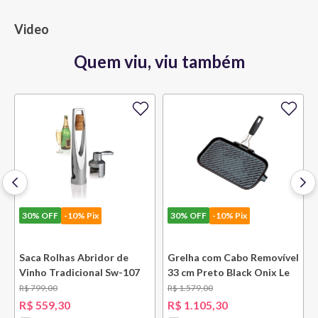
Video
Quem viu, viu também
30%
OFF
-10% Pix
30%
OFF
-10% Pix
e
Saca Rolhas Abridor de
Grelha com Cabo Removível
Vinho Tradicional Sw-107
33 cm Preto Black Onix Le
Ply Le Creuset
Creuset
R$
799
,
00
R$
1
.
579
,
00
R$
559
,
30
R$
1
.
105
,
30