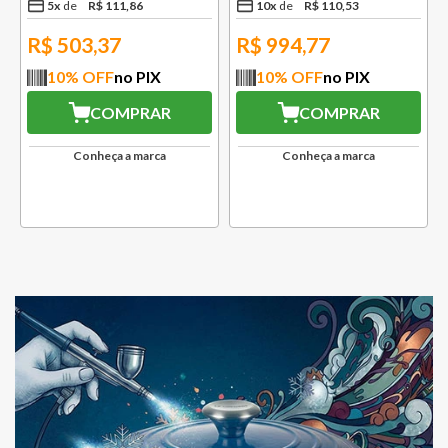
5
x
R$
111
,
86
10
x
R$
110
,
53
R$
503,37
R$
994,77
10
% OFF
no PIX
10
% OFF
no PIX
COMPRAR
COMPRAR
Conheça a marca
Conheça a marca