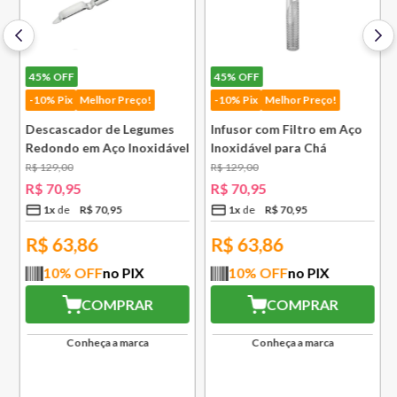
45%
OFF
45%
OFF
-10% Pix
Melhor Preço!
-10% Pix
Melhor Preço!
Descascador de Legumes
Infusor com Filtro em Aço
Redondo em Aço Inoxidável
Inoxidável para Chá
131 mm Bsf
Lausanne Bsf
R$
129
,
00
R$
129
,
00
R$
70
,
95
R$
70
,
95
1
x
R$
70
,
95
1
x
R$
70
,
95
R$
63,86
R$
63,86
10
% OFF
no PIX
10
% OFF
no PIX
COMPRAR
COMPRAR
Conheça a marca
Conheça a marca