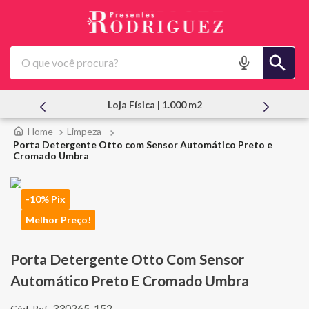
O que você procura?
Loja Física | 1.000 m2
Atendi
Limpeza
Porta Detergente Otto com Sensor Automático Preto e
Cromado Umbra
-10% Pix
Melhor Preço!
Porta Detergente Otto Com Sensor
Automático Preto E Cromado Umbra
330265-152