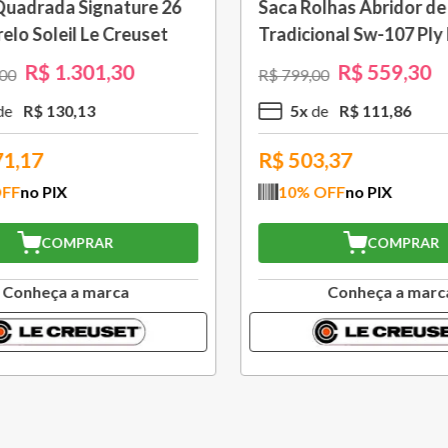
om Cabo Removível 33
Bule Grand Cerâmica 1,3
 Black Onix Le Creuset
Caribe Le Creuset
R$
1
.
105
,
30
R$
370
,
30
00
R$
529
,
00
R$
110
,
53
3
x
R$
123
,
43
,77
R$
333,27
FF
no PIX
10
% OFF
no PIX
COMPRAR
COMPRAR
Conheça a marca
Conheça a marc