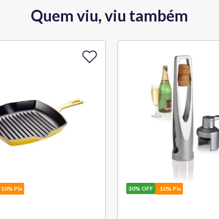
Quem viu, viu também
10% Pix
30%
OFF
-10% Pix