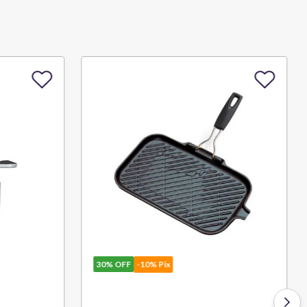
30%
OFF
-10% Pix