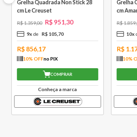
Saca Rolhas Abridor de Vinho
Grelha c
Tradicional Sw-107 Ply Le
cm Preto
Creuset
R$
559
,
30
R$
799
,
00
R$
1
.
579
,
5
x
R$
111
,
86
10
x
R$
503,37
R$
994
10
% OFF
no PIX
10
% O
COMPRAR
Conheça a marca