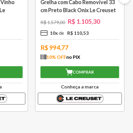
 L Azul
Porta Utensílios Classic 2,3 L
Azul Marseille Le Creuset
R$
314
,
30
R$
449
,
00
3
x
R$
104
,
76
R$
282,87
10
% OFF
no PIX
COMPRAR
a
Conheça a marca