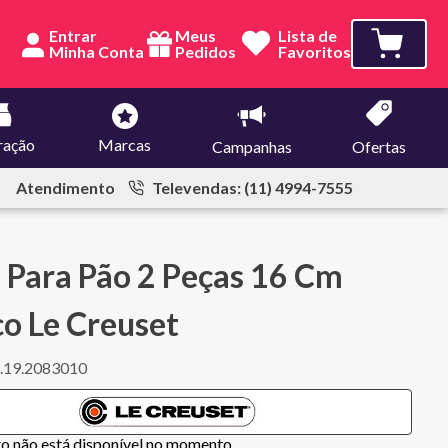
Entrar
Meus
Lista de
Pedidos
Favoritos
ração
Marcas
Campanhas
Ofertas
Atendimento
Televendas: (11) 4994-7555
 Para Pão 2 Peças 16 Cm
o Le Creuset
.19.2083010
to não está disponível no momento