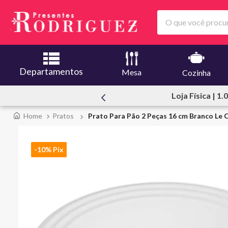
O que você procura
Departamentos
Mesa
Cozinha
000 m2
Atendimento P
Pratos
Prato Para Pão 2 Peças 16 cm Branco Le 
-10% Pix