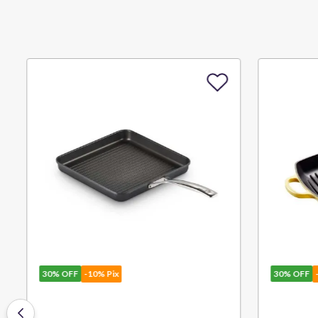
30%
OFF
-10% Pix
30%
OFF
-