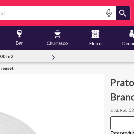
?
Bar
Churrasco
Eletro
Deco
essoal
Creuset
Prato
Branc
02
Este produ