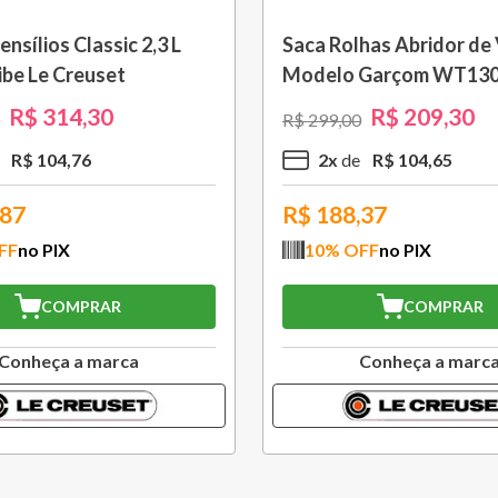
o Roxo Fig Le Creuset
Grelha Quadrada Non St
cm Le Creuset
R$
55
,
30
R$
951
,
30
R$
1
.
359
,
00
R$
55
,
30
9
x
R$
105
,
70
77
R$
856,17
FF
no PIX
10
% OFF
no PIX
COMPRAR
COMPRAR
Conheça a marca
Conheça a marc