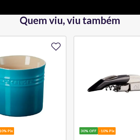
Quem viu, viu também
10% Pix
30%
OFF
-10% Pix