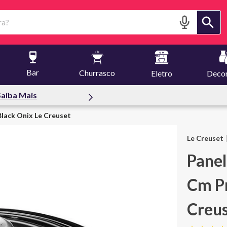
?
Bar
Churrasco
Eletro
Deco
f | Cupom: primeiracompra
lack Onix Le Creuset
Le Creuset
Panel
Cm Pr
Creu