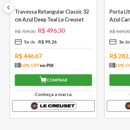
Pincel de Silicone Vênus Branco
Porta Ov
Le Creuset
R$
125
,
40
R$
209
,
00
R$
79
,
00
1
x
R$
125
,
40
1
x
R$
112,86
R$
49,
10
% OFF
no PIX
10
% O
COMPRAR
Conheça a marca