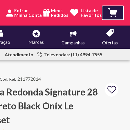
Entrar
Meus
Lista de
Pedidos
Favoritos
ração
Marcas
Campanhas
Ofertas
Atendimento
Televendas: (11) 4994-7555
211772814
a Redonda Signature 28
eto Black Onix Le
set