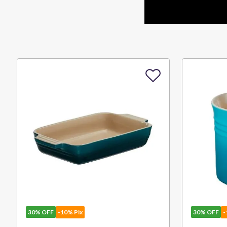
40%
OFF
-10% Pix
30%
OFF
-