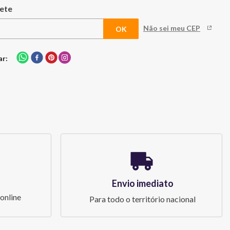
Não sei meu CEP
ar
Envio imediato
online
Para todo o território nacional