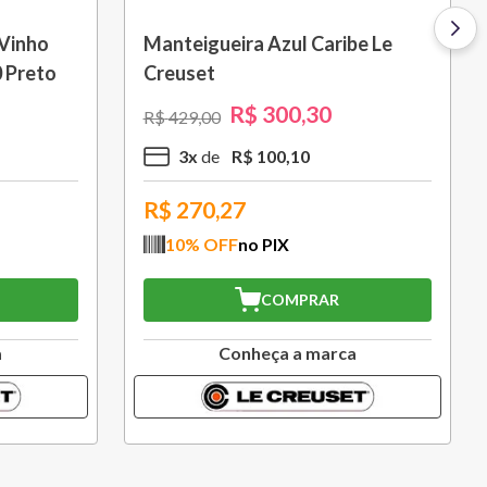
ick 28
Grelha Quadrada Signature 26
cm Amarelo Soleil Le Creuset
R$
1
.
301
,
30
R$
1
.
859
,
00
10
x
R$
130
,
13
R$
1.171,17
10
% OFF
no PIX
COMPRAR
a
Conheça a marca