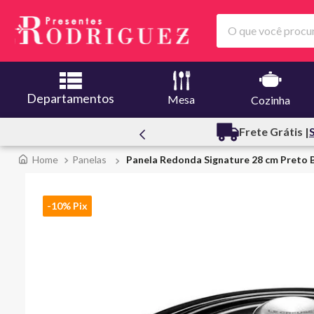
O que você procura
Departamentos
Mesa
Cozinha
Frete Grátis |
Saiba Mais
+10%Of
Panelas
Panela Redonda Signature 28 cm Preto B
-10% Pix