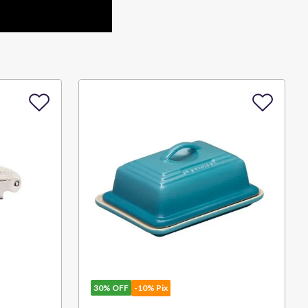
30%
OFF
-10% Pix