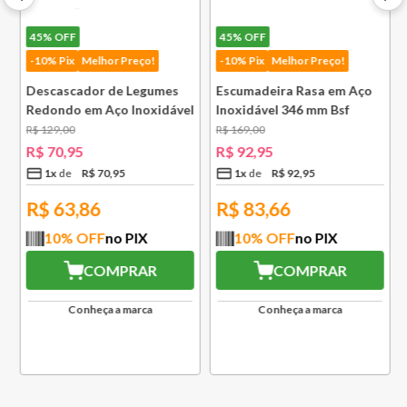
45%
OFF
45%
OFF
-10% Pix
Melhor Preço!
-10% Pix
Melhor Preço!
Descascador de Legumes
Escumadeira Rasa em Aço
Redondo em Aço Inoxidável
Inoxidável 346 mm Bsf
131 mm Bsf
R$
129
,
00
R$
169
,
00
R$
70
,
95
R$
92
,
95
1
x
R$
70
,
95
1
x
R$
92
,
95
R$
63,86
R$
83,66
10
% OFF
no PIX
10
% OFF
no PIX
COMPRAR
COMPRAR
Conheça a marca
Conheça a marca