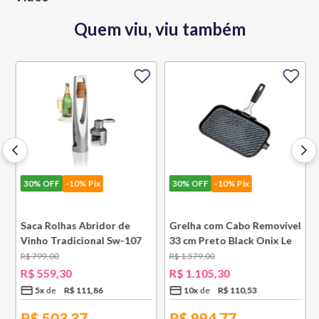
Quem viu, viu também
30%
OFF
-10% Pix
30%
OFF
-10% Pix
e
Saca Rolhas Abridor de
Grelha com Cabo Removível
Vinho Tradicional Sw-107
33 cm Preto Black Onix Le
Ply Le Creuset
Creuset
R$
799
,
00
R$
1
.
579
,
00
R$
559
,
30
R$
1
.
105
,
30
5
x
R$
111
,
86
10
x
R$
110
,
53
R$
503,37
R$
994,77