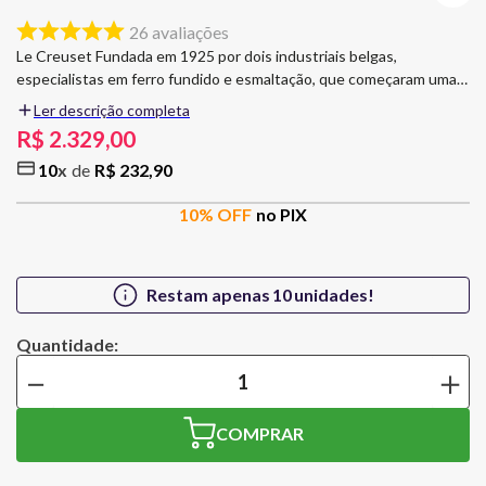
26
avaliações
Le Creuset Fundada em 1925 por dois industriais belgas,
especialistas em ferro fundido e esmaltação, que começaram uma
pequena produção de panelas esmaltadas de ferro fundido, no
Ler descrição completa
norte da França. A Panela de ferro fundido esmaltado, distribuem o
R$
2
.
329
,
00
calor uniformemente e o alimento cozinha por igual, sem queimar
10
R$
232
,
90
no fundo ou ficar mais firme na superfície. Não absorve odores e
não deixa o alimento grudar, tornando-se fácil fazer a limpeza,
10
% OFF
no PIX
seguro para máquina de lavar louça. Panela Redonda Signature 20
cm Laranja Le Creuset Capacidade: 2,4 litros Dimensões: 20 cm
Material: Ferro Fundido Esmaltado Cor: Laranja Fogões:
Gás/Elétrico/ Halogêneo/Indução Modo de Lavagem: Lava Louças,
Restam apenas
10
unidades!
Lavagem a Mão Contém: 1 Panela 1 Tampa A panela Le Creuset é
um item essencial para todas as cozinhas, por serem de ferro
fundido tem duração vitalicia. Design especial e tradicional da
－
＋
marca Le Creuset, fácil de preparar os alimentos que ficam
saudáveis e sem perder o sabor original. Linha Signature esta linha
apresenta algumas evoluções em relação à linha atual (tradicional).
COMPRAR
Contém alças maiores e mais ergonômicas e tampa com pegador
maior.