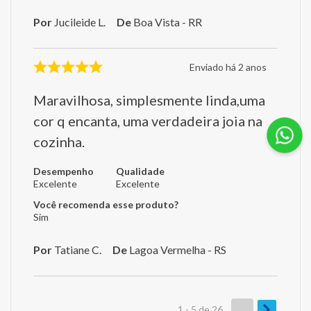
Por
Jucileide L.
De
Boa Vista - RR
Enviado há
2 anos
Maravilhosa, simplesmente linda,uma
cor q encanta, uma verdadeira joia na
cozinha.
Desempenho
Qualidade
Excelente
Excelente
Você recomenda esse produto?
Sim
Por
Tatiane C.
De
Lagoa Vermelha - RS
1 - 5
de
26