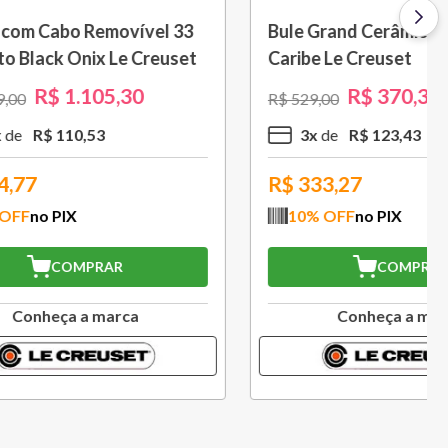
 L Azul
Porta Utensílios Classic 2,3 L
Azul Marseille Le Creuset
R$
314
,
30
R$
449
,
00
3
x
R$
104
,
76
R$
282,87
10
% OFF
no PIX
COMPRAR
a
Conheça a marca