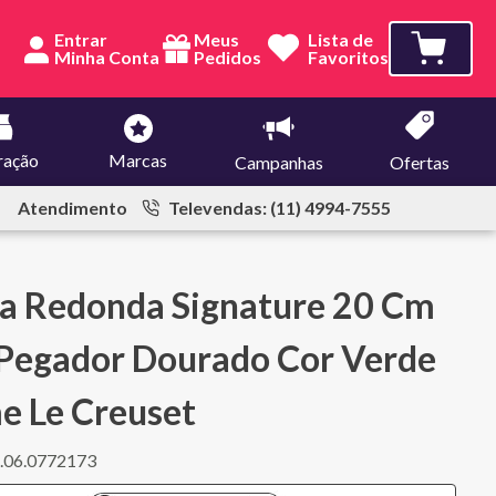
Entrar
Meus
Lista de
Pedidos
Favoritos
ração
Marcas
Campanhas
Ofertas
Atendimento
Televendas: (11) 4994-7555
a Redonda Signature 20 Cm
Pegador Dourado Cor Verde
e Le Creuset
.06.0772173