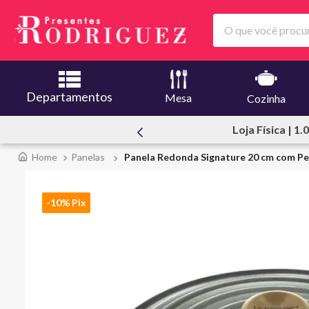
O que você procura
Departamentos
Mesa
Cozinha
000 m2
Atendimento P
Panelas
Panela Redonda Signature 20 cm com P
-10% Pix