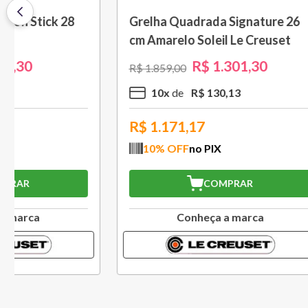
Saca Rolhas Abridor de Vinho
Grelha c
Tradicional Sw-107 Ply Le
cm Preto
Creuset
R$
559
,
30
R$
799
,
00
R$
1
.
579
,
5
x
R$
111
,
86
10
x
R$
503,37
R$
994
10
% OFF
no PIX
10
% O
COMPRAR
Conheça a marca