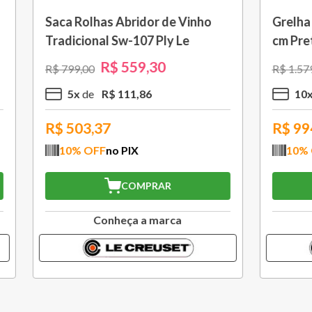
om Cabo Removível 33
Bule Grand Cerâmica 1,3
 Black Onix Le Creuset
Caribe Le Creuset
R$
1
.
105
,
30
R$
370
,
30
00
R$
529
,
00
R$
110
,
53
3
x
R$
123
,
43
,77
R$
333,27
FF
no PIX
10
% OFF
no PIX
COMPRAR
COMPRAR
Conheça a marca
Conheça a marc