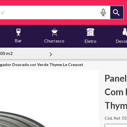
?
Bar
Churrasco
Eletro
Deco
essoal
egador Dourado cor Verde Thyme Le Creuset
Panel
Com 
Thym
01