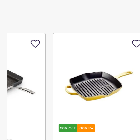
30%
OFF
-10% Pix
30%
OFF
-