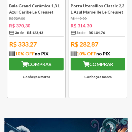
l
Bule Grand Cerâmica 1,3 L
Porta Utensílios Classic 2,3
Azul Caribe Le Creuset
L Azul Marseille Le Creuset
R$
529
,
00
R$
449
,
00
R$
370
,
30
R$
314
,
30
3
x
R$
123
,
43
3
x
R$
104
,
76
R$
333,27
R$
282,87
10
% OFF
no PIX
10
% OFF
no PIX
COMPRAR
COMPRAR
Conheça a marca
Conheça a marca