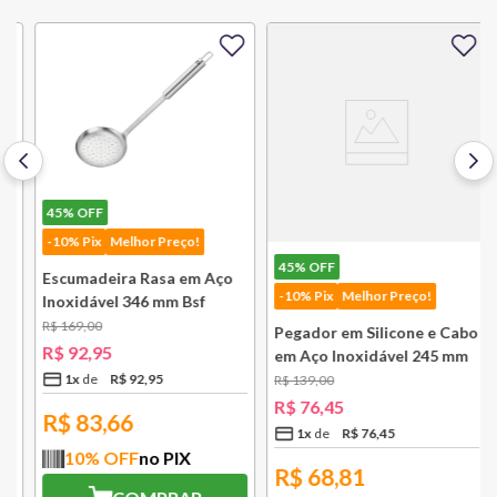
45%
OFF
-10% Pix
Melhor Preço!
45%
OFF
Escumadeira Rasa em Aço
-10% Pix
Melhor Preço!
Inoxidável 346 mm Bsf
R$
169
,
00
Pegador em Silicone e Cabo
R$
92
,
95
em Aço Inoxidável 245 mm
Bsf
1
x
R$
92
,
95
R$
139
,
00
R$
76
,
45
R$
83,66
1
x
R$
76
,
45
10
% OFF
no PIX
R$
68,81