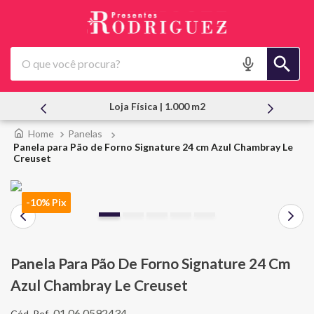
O que você procura?
Loja Física | 1.000 m2
Atendi
Panelas
Panela para Pão de Forno Signature 24 cm Azul Chambray Le
Creuset
-10% Pix
Panela Para Pão De Forno Signature 24 Cm
Azul Chambray Le Creuset
01.06.0592434