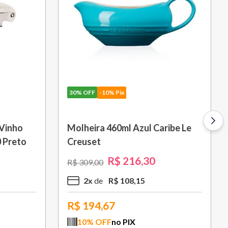
30%
OFF
-10% Pix
ture 26
Grelha Quadrada Non Stick 28
euset
cm Le Creuset
0
R$
951
,
30
R$
1
.
359
,
00
9
x
R$
105
,
70
R$
856,17
10
% OFF
no PIX