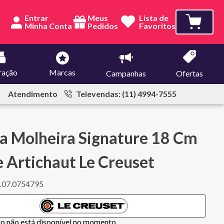
Entrar
Meus
Lista de
Pedidos
Favoritos
ração
Marcas
Campanhas
Ofertas
Atendimento
Televendas: (11) 4994-7555
a Molheira Signature 18 Cm
 Artichaut Le Creuset
.07.0754795
to não está disponível no momento