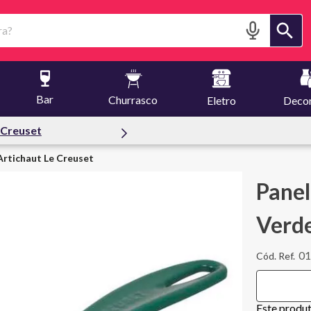
?
Bar
Churrasco
Eletro
Deco
 Creuset
Artichaut Le Creuset
Panel
Verde
01
Este produ