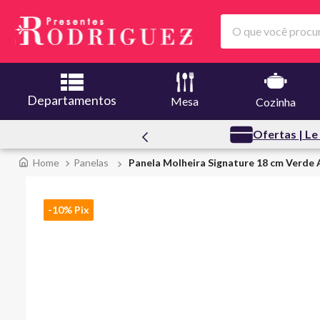
O que você procura
Departamentos
Mesa
Cozinha
ssoal
Ofertas | Le
Panelas
Panela Molheira Signature 18 cm Verde 
-10% Pix