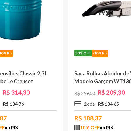
10% Pix
30%
OFF
-10% Pix
o Roxo Fig Le Creuset
Grelha Quadrada Signa
cm Amarelo Soleil Le Cr
R$
55
,
30
R$
1
.
301
,
3
R$
1
.
859
,
00
R$
55
,
30
10
x
R$
130
,
13
77
R$
1.171,17
FF
no PIX
10
% OFF
no PIX