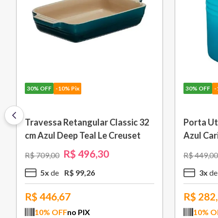
40%
OFF
-10% Pix
30%
OFF
-
Pincel de Silicone Vênus Branco
Porta Ov
Le Creuset
R$
125
,
40
R$
209
,
00
R$
79
,
00
1
x
R$
125
,
40
1
x
R$
112,86
R$
49,
10
% OFF
no PIX
10
% O