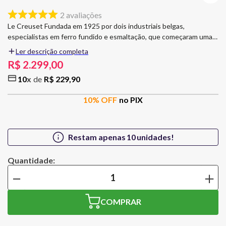
2
avaliações
Le Creuset Fundada em 1925 por dois industriais belgas,
especialistas em ferro fundido e esmaltação, que começaram uma
pequena produção de panelas esmaltadas de ferro fundido, no
Ler descrição completa
norte da França. Qualidade das Panelas de Ferro Fundido com
R$
2
.
299
,
00
Pegador Aço Inox As panelas Le Creuset são peças inteiras em
10
R$
229
,
90
ferro fundido e podem ir ao forno com a tampa. O pegador de aço
inox das panelas é resistente ao calor, podendo ir ao forno, sem
10
% OFF
no PIX
limitação de temperatura. As panelas de ferro fundido esmaltado,
distribuem o calor uniformemente e o alimento cozinha por igual,
sem queimar no fundo ou ficar mais firme na superfície. Não
absorve odores e não deixa o alimento grudar, tornando-se fácil
Restam apenas
10
unidades!
fazer a limpeza, seguro para máquina de lavar louça. Linha Signature
Esta linha apresenta algumas evoluções em relação à linha atual
(tradicional). Contém alças maiores e mais ergonômicas e tampa
－
＋
com pegador maior e em aço inox. Anéis e “Le Creuset” maiores e
mais evidentes nas tampas. Embalagem diferenciada. *(exceto a
frigideira e a skillet) Panela Molheira Signature 18 cm Laranja Le
COMPRAR
Creuset Capacidade: 2,2 litros Dimensões: 18 cm Material: Ferro
Fundido Esmaltado/Aço Inox Cor: Laranja Fogões: