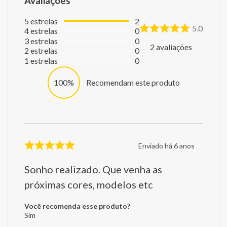
Avaliações
5
estrelas
2
5.0
4
estrelas
0
3
estrelas
0
2
avaliações
2
estrelas
0
1
estrelas
0
100%
Recomendam este produto
Enviado há
6 anos
Sonho realizado. Que venha as
próximas cores, modelos etc
Você recomenda esse produto?
Sim