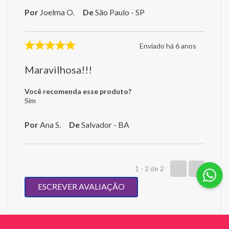
Por
Joelma O.
De
São Paulo - SP
Enviado há
6 anos
Maravilhosa!!!
Você recomenda esse produto?
Sim
Por
Ana S.
De
Salvador - BA
1 - 2
de
2
ESCREVER AVALIAÇÃO