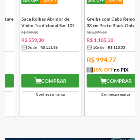
30%
OFF
-10% Pix
30%
OFF
-10% Pix
e
Saca Rolhas Abridor de
Grelha com Cabo Removível
Vinho Tradicional Sw-107
33 cm Preto Black Onix Le
Ply Le Creuset
Creuset
R$
799
,
00
R$
1
.
579
,
00
R$
559
,
30
R$
1
.
105
,
30
5
x
R$
111
,
86
10
x
R$
110
,
53
R$
503,37
R$
994,77
10
% OFF
no PIX
10
% OFF
no PIX
COMPRAR
COMPRAR
Conheça a marca
Conheça a marca