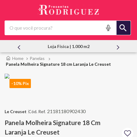
O que você procura?
m2
Atendimento Pessoal
Panelas
Panela Molheira Signature 18 cm Laranja Le Creuset
-10% Pix
21181180902430
Le Creuset
Panela Molheira Signature 18 Cm
Laranja Le Creuset