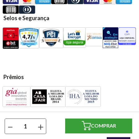
Selos e Segurança
Prêmios
Presentes Casa Rodriguez Ltda | CNPJ: 13.583.720/0001-79 | Rua:
－
＋
Santo André, 569 - Vl. Assunção - Santo André/SP | CEP 09020-
230 | Todos os direitos reservados.