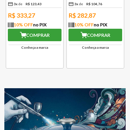
3
x
R$
123
,
43
3
x
R$
104
,
76
R$
333,27
R$
282,87
10
% OFF
no PIX
10
% OFF
no PIX
COMPRAR
COMPRAR
Conheça a marca
Conheça a marca