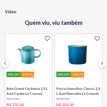
Video
Quem viu, viu também
30%
OFF
-10% Pix
30%
OFF
-10% Pix
l
Bule Grand Cerâmica 1,3 L
Porta Utensílios Classic 2,3
Azul Caribe Le Creuset
L Azul Marseille Le Creuset
R$
529
,
00
R$
449
,
00
R$
370
,
30
R$
314
,
30