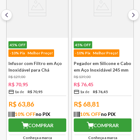
45%
OFF
45%
OFF
-10% Pix
Melhor Preço!
-10% Pix
Melhor Preço!
Infusor com Filtro em Aço
Pegador em Silicone e Cabo
Inoxidável para Chá
em Aço Inoxidável 245 mm
Lausanne Bsf
Bsf
R$
129
,
00
R$
139
,
00
R$
70
,
95
R$
76
,
45
1
x
R$
70
,
95
1
x
R$
76
,
45
R$
63,86
R$
68,81
10
% OFF
no PIX
10
% OFF
no PIX
COMPRAR
COMPRAR
Conheça a marca
Conheça a marca