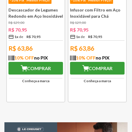
-10% Pix
Melhor Preço!
-10% Pix
Melhor Preço!
Descascador de Legumes
Infusor com Filtro em Aço
Redondo em Aço Inoxidável
Inoxidável para Chá
131 mm Bsf
Lausanne Bsf
R$
129
,
00
R$
129
,
00
R$
70
,
95
R$
70
,
95
1
x
R$
70
,
95
1
x
R$
70
,
95
R$
63,86
R$
63,86
10
% OFF
no PIX
10
% OFF
no PIX
COMPRAR
COMPRAR
Conheça a marca
Conheça a marca