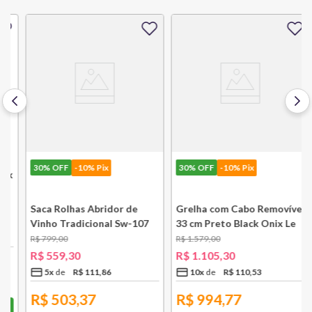
30%
OFF
-10% Pix
30%
OFF
-10% Pix
k
Saca Rolhas Abridor de
Grelha com Cabo Removível
Vinho Tradicional Sw-107
33 cm Preto Black Onix Le
Ply Le Creuset
Creuset
R$
799
,
00
R$
1
.
579
,
00
R$
559
,
30
R$
1
.
105
,
30
5
x
R$
111
,
86
10
x
R$
110
,
53
R$
503,37
R$
994,77