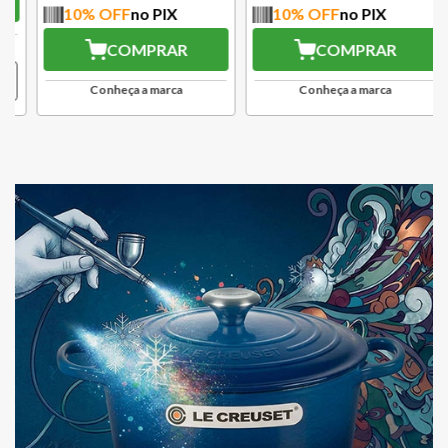
10
% OFF
no PIX
10
% OFF
no PIX
COMPRAR
COMPRAR
Conheça a marca
Conheça a marca