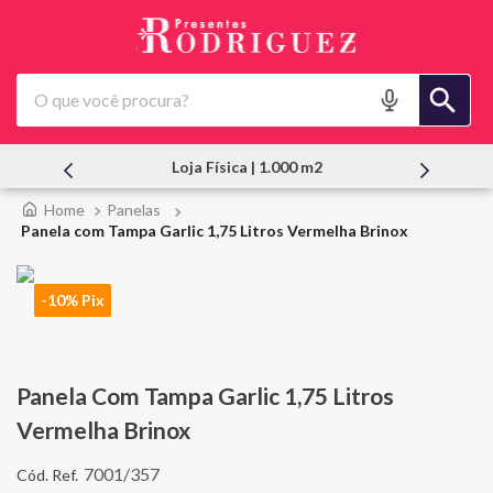
O que você procura?
Loja Física | 1.000 m2
Atendi
Panelas
Panela com Tampa Garlic 1,75 Litros Vermelha Brinox
-10% Pix
Panela Com Tampa Garlic 1,75 Litros
Vermelha Brinox
7001/357