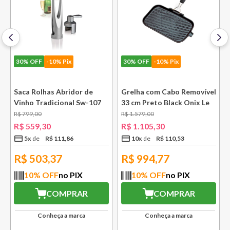
30%
OFF
-10% Pix
30%
OFF
-10% Pix
k
Saca Rolhas Abridor de
Grelha com Cabo Removível
Vinho Tradicional Sw-107
33 cm Preto Black Onix Le
Ply Le Creuset
Creuset
R$
799
,
00
R$
1
.
579
,
00
R$
559
,
30
R$
1
.
105
,
30
5
x
R$
111
,
86
10
x
R$
110
,
53
R$
503,37
R$
994,77
10
% OFF
no PIX
10
% OFF
no PIX
COMPRAR
COMPRAR
Conheça a marca
Conheça a marca