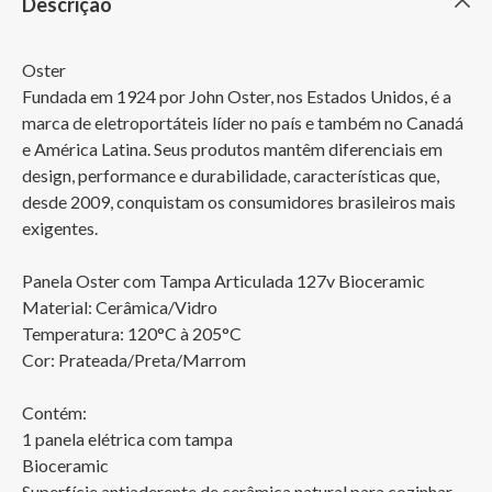
Descrição
Oster

Fundada em 1924 por John Oster, nos Estados Unidos, é a 
marca de eletroportáteis líder no país e também no Canadá 
e América Latina. Seus produtos mantêm diferenciais em 
design, performance e durabilidade, características que, 
desde 2009, conquistam os consumidores brasileiros mais 
exigentes.

Panela Oster com Tampa Articulada 127v Bioceramic

Material: Cerâmica/Vidro

Temperatura: 120°C à 205°C

Cor: Prateada/Preta/Marrom

Contém:

1 panela elétrica com tampa

Bioceramic

Superfície antiaderente de cerâmica natural para cozinhar 