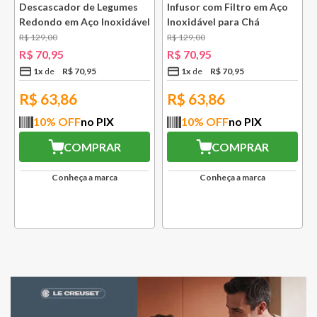
Descascador de Legumes
Infusor com Filtro em Aço
Redondo em Aço Inoxidável
Inoxidável para Chá
131 mm Bsf
Lausanne Bsf
R$
129
,
00
R$
129
,
00
R$
70
,
95
R$
70
,
95
1
x
R$
70
,
95
1
x
R$
70
,
95
R$
63,86
R$
63,86
10
% OFF
no PIX
10
% OFF
no PIX
COMPRAR
COMPRAR
Conheça a marca
Conheça a marca