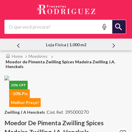
O que você procura?
a Física | 1.000 m2
Atendimento Pes
Moedores
Moedor de Pimenta Zwilling Spices Madeira Zwilling J.A.
Henckels
20%
OFF
-10% Pix
Melhor Preço!
395000270
Zwilling J A Henckels
Moedor De Pimenta Zwilling Spices
Madeira Zwilling J.A. Henckels