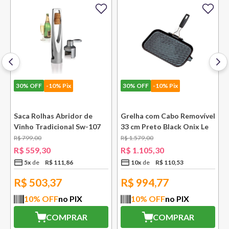
30%
OFF
-10% Pix
30%
OFF
-10% Pix
e
Saca Rolhas Abridor de
Grelha com Cabo Removível
Vinho Tradicional Sw-107
33 cm Preto Black Onix Le
Ply Le Creuset
Creuset
R$
799
,
00
R$
1
.
579
,
00
R$
559
,
30
R$
1
.
105
,
30
5
x
R$
111
,
86
10
x
R$
110
,
53
R$
503,37
R$
994,77
10
% OFF
no PIX
10
% OFF
no PIX
COMPRAR
COMPRAR