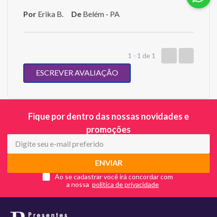
Por
Erika B.
De
Belém - PA
1 - 1
de
1
ESCREVER AVALIAÇÃO
Fique por dentro das nossas novidades e
promoções
ENVIAR
Ao se cadastrar você irá concordar com
a nossa