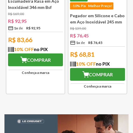
Escumadeira Rasa em Aço
-10% Pix
Melhor Preço!
Inoxidável 346 mm Bsf
R$
169
,
00
Pegador em Silicone e Cabo
R$
92
,
95
em Aço Inoxidável 245 mm
Bsf
1
x
R$
92
,
95
R$
139
,
00
R$
76
,
45
R$
83,66
1
x
R$
76
,
45
10
% OFF
no PIX
R$
68,81
COMPRAR
10
% OFF
no PIX
Conheça a marca
COMPRAR
Conheça a marca