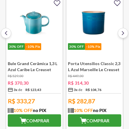
30%
OFF
-10% Pix
30%
OFF
-10% Pix
l
Bule Grand Cerâmica 1,3 L
Porta Utensílios Classic 2,3
Azul Caribe Le Creuset
L Azul Marseille Le Creuset
R$
529
,
00
R$
449
,
00
R$
370
,
30
R$
314
,
30
3
x
R$
123
,
43
3
x
R$
104
,
76
R$
333,27
R$
282,87
10
% OFF
no PIX
10
% OFF
no PIX
COMPRAR
COMPRAR