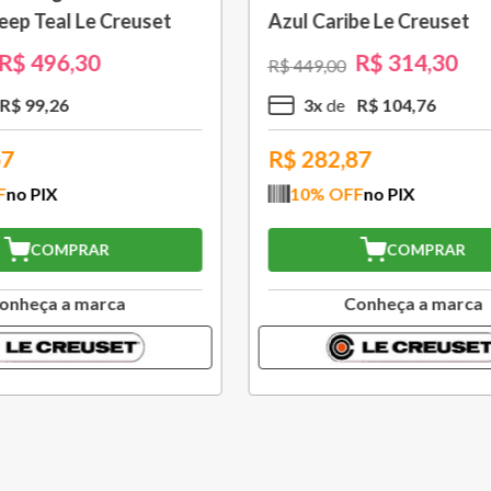
ibe Le Creuset
Modelo Garçom WT130
Le Creuset
R$
314
,
30
R$
209
,
30
R$
299
,
00
R$
104
,
76
2
x
R$
104
,
65
,87
R$
188,37
FF
no PIX
10
% OFF
no PIX
COMPRAR
COMPRAR
Conheça a marca
Conheça a marc