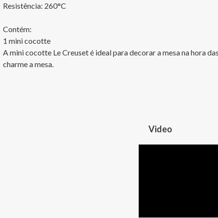
Resistência: 260°C

Contém:

1 mini cocotte

A mini cocotte Le Creuset é ideal para decorar a mesa na hora das
charme a mesa.
Video