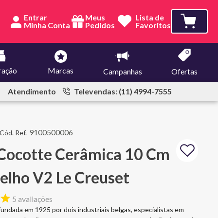
Entrar
Meus
Lista de
Pedidos
Favoritos
ração
Marcas
Campanhas
Ofertas
Atendimento
Televendas: (11) 4994-7555
9100500006
 Cocotte Cerâmica 10 Cm
lho V2 Le Creuset
5
avaliações
undada em 1925 por dois industriais belgas, especialistas em