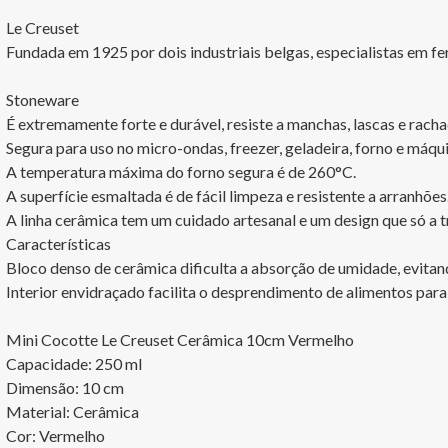
Le Creuset

Fundada em 1925 por dois industriais belgas, especialistas em f
Stoneware

É extremamente forte e durável, resiste a manchas, lascas e rachad
Segura para uso no micro-ondas, freezer, geladeira, forno e máquin
A temperatura máxima do forno segura é de 260°C.

A superfície esmaltada é de fácil limpeza e resistente a arranhões
A linha cerâmica tem um cuidado artesanal e um design que só a tr
Características

Bloco denso de cerâmica dificulta a absorção de umidade, evitand
Interior envidraçado facilita o desprendimento de alimentos para 
Mini Cocotte Le Creuset Cerâmica 10cm Vermelho

Capacidade: 250 ml

Dimensão: 10 cm

Material: Cerâmica

Cor: Vermelho
