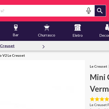
?
Bar
Churrasco
Eletro
Deco
ertas
o V2 Le Creuset
Le Creuset
Mini
Verme
Le Creuset F