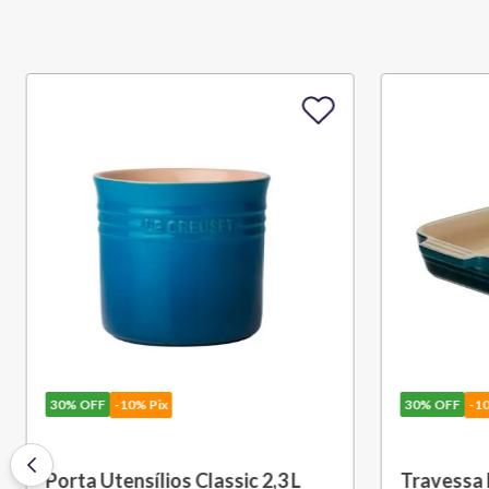
30%
OFF
-10% Pix
30%
OFF
-
Travessa Retangular Classic 32
Porta Ute