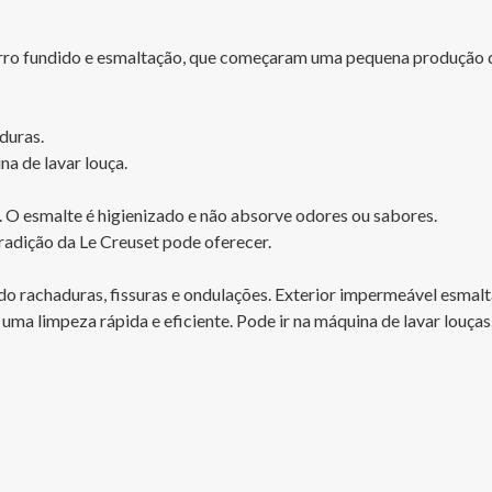
erro fundido e esmaltação, que começaram uma pequena produção de 
uras. 

a de lavar louça. 

. O esmalte é higienizado e não absorve odores ou sabores. 

adição da Le Creuset pode oferecer. 

o rachaduras, fissuras e ondulações. Exterior impermeável esmalta
uma limpeza rápida e eficiente. Pode ir na máquina de lavar louças.