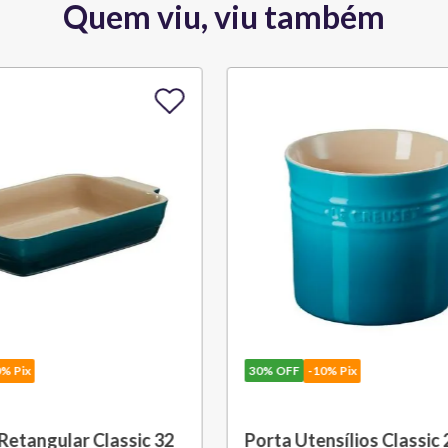
Quem viu, viu também
10% Pix
30%
OFF
-10% Pix
nsílios Classic 2,3 L
Saca Rolhas Abridor de