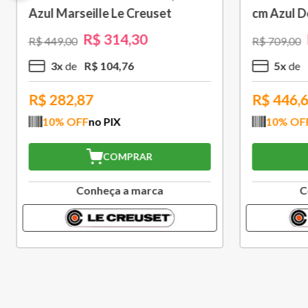
cm Azul Deep Teal Le Creuset
Azul Car
R$
496
,
30
R$
709
,
00
R$
449
,
00
5
x
R$
99
,
26
3
x
R$
446,67
R$
282
10
% OFF
no PIX
10
% O
COMPRAR
Conheça a marca