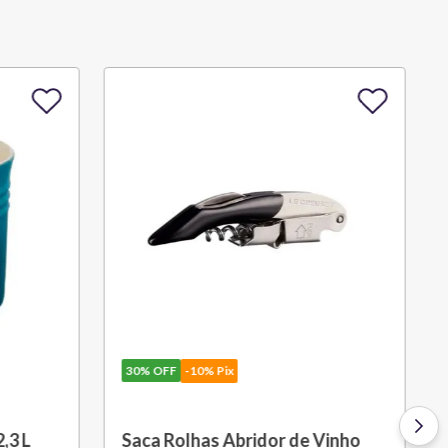
30%
OFF
-10% Pix
 Vinho
Molheira 460ml Azul Caribe Le