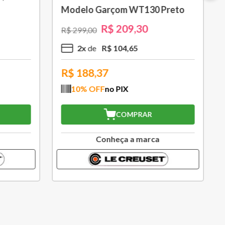
 Preto
Creuset
R$
216
,
30
R$
309
,
00
2
x
R$
108
,
15
R$
194,67
10
% OFF
no PIX
COMPRAR
a
Conheça a marca