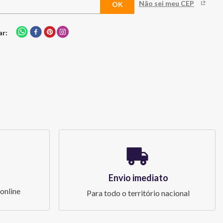
Não sei meu CEP
ar
Envio imediato
online
Para todo o território nacional