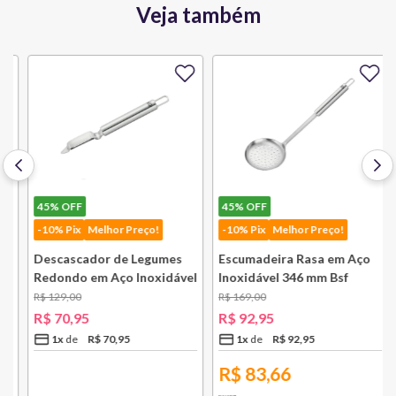
Veja também
45%
OFF
45%
OFF
-10% Pix
Melhor Preço!
-10% Pix
Melhor Preço!
Descascador de Legumes
Escumadeira Rasa em Aço
Redondo em Aço Inoxidável
Inoxidável 346 mm Bsf
131 mm Bsf
R$
129
,
00
R$
169
,
00
R$
70
,
95
R$
92
,
95
1
x
R$
70
,
95
1
x
R$
92
,
95
R$
83,66