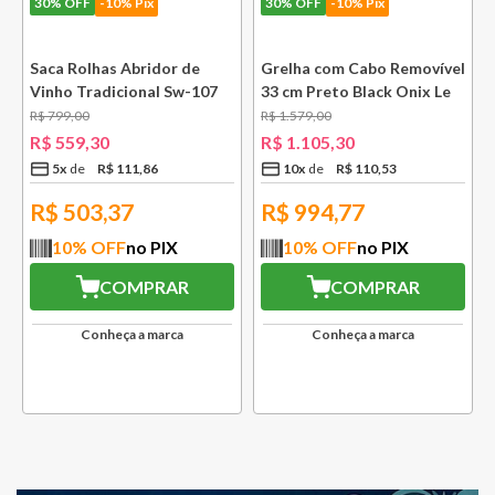
30%
OFF
-10% Pix
30%
OFF
-10% Pix
e
Saca Rolhas Abridor de
Grelha com Cabo Removível
Vinho Tradicional Sw-107
33 cm Preto Black Onix Le
Ply Le Creuset
Creuset
R$
799
,
00
R$
1
.
579
,
00
R$
559
,
30
R$
1
.
105
,
30
5
x
R$
111
,
86
10
x
R$
110
,
53
R$
503,37
R$
994,77
10
% OFF
no PIX
10
% OFF
no PIX
COMPRAR
COMPRAR
Conheça a marca
Conheça a marca