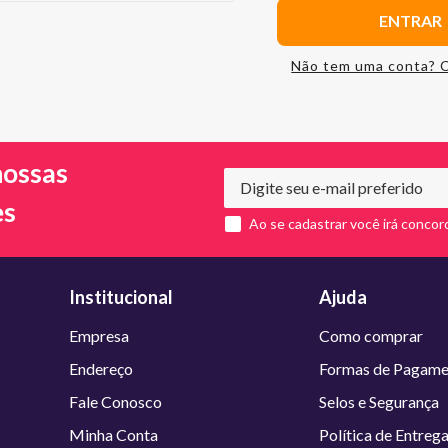
ENTRAR
Não tem uma conta? 
nossas
es
Ao se cadastrar você irá concor
Institucional
Ajuda
Empresa
Como comprar
Endereço
Formas de Pagame
Fale Conosco
Selos e Segurança
Minha Conta
Política de Entreg