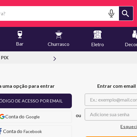
?
Bar
Churrasco
Eletro
Deco
 PIX
a uma opção para entrar
Entrar com email
ÓDIGO DE ACESSO POR EMAIL
Google
Esquec
Facebook