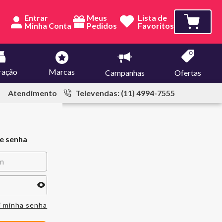
Entrar
Meus
Lista de
Pedidos
Favoritos
ração
Marcas
Campanhas
Ofertas
Atendimento
Televendas: (11) 4994-7555
 e senha
i minha senha