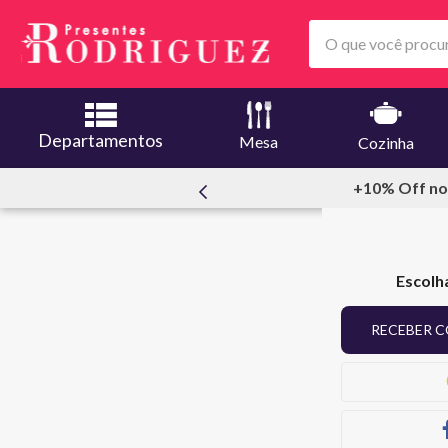
O que você procura
Departamentos
Mesa
Cozinha
meiracompra
+10% Off no
Escolh
RECEBER C