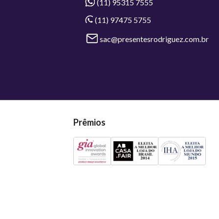
(11) 95315 7555
(11) 97475 5755
sac@presentesrodriguez.com.br
Prêmios