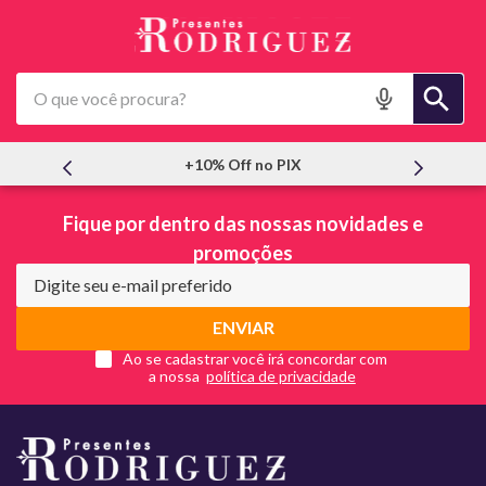
O que você procura?
+10% Off no PIX
Fique por dentro das nossas novidades e
promoções
ENVIAR
Ao se cadastrar você irá concordar com
a nossa