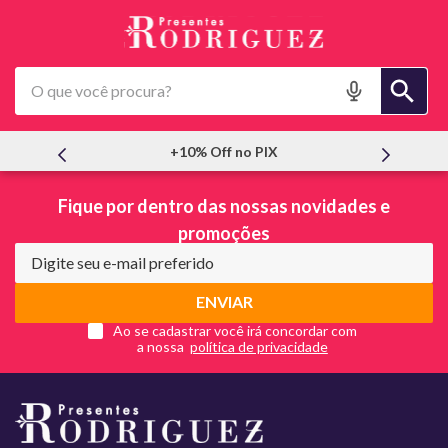
O que você procura?
+10% Off no PIX
Fique por dentro das nossas novidades e
promoções
ENVIAR
Ao se cadastrar você irá concordar com
a nossa