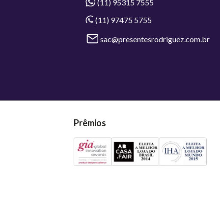
(11) 95315 7555
(11) 97475 5755
sac@presentesrodriguez.com.br
Prêmios