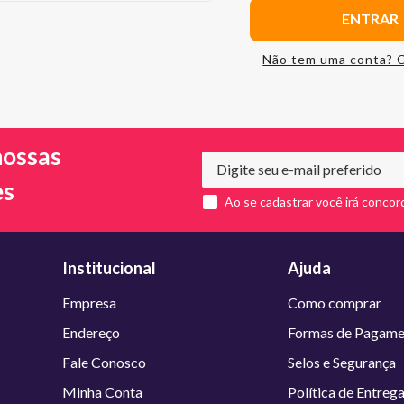
ENTRAR
Não tem uma conta? 
nossas
es
Ao se cadastrar você irá concor
Institucional
Ajuda
Empresa
Como comprar
Endereço
Formas de Pagame
Fale Conosco
Selos e Segurança
Minha Conta
Política de Entreg