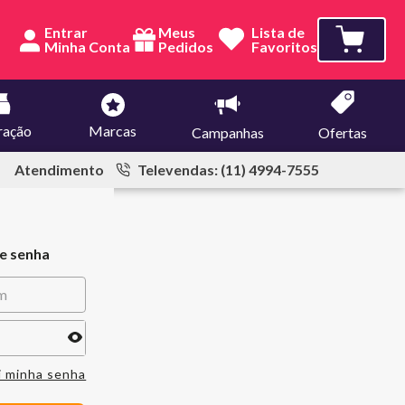
Entrar
Meus
Lista de
Pedidos
Favoritos
ração
Marcas
Campanhas
Ofertas
Atendimento
Televendas: (11) 4994-7555
 e senha
i minha senha