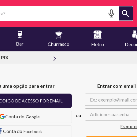
?
Bar
Churrasco
Eletro
Deco
 PIX
a uma opção para entrar
Entrar com email
ÓDIGO DE ACESSO POR EMAIL
Google
Esquec
Facebook