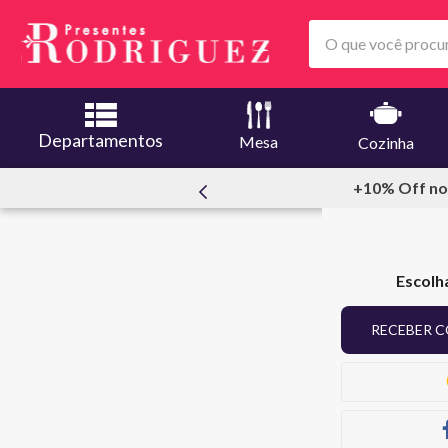
O que você procura
Departamentos
Mesa
Cozinha
meiracompra
+10% Off no
Escolh
RECEBER C