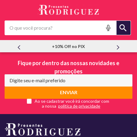
O que você procura?
+10% Off no PIX
Fique por dentro das nossas novidades e
promoções
ENVIAR
Ao se cadastrar você irá concordar com
a nossa