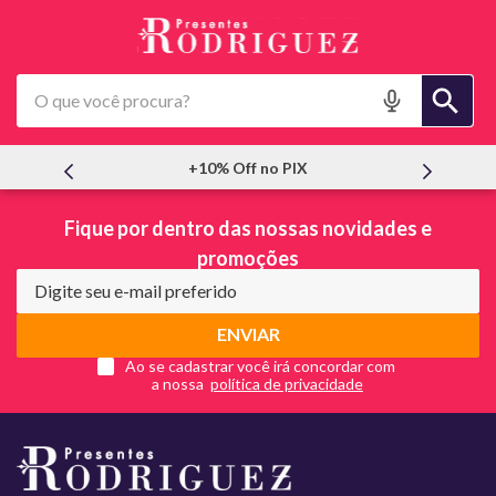
O que você procura?
+10% Off no PIX
Fique por dentro das nossas novidades e
promoções
ENVIAR
Ao se cadastrar você irá concordar com
a nossa