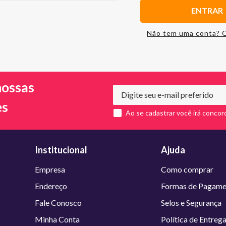
ENTRAR
Não tem uma conta? 
nossas
es
Ao se cadastrar você irá concor
Institucional
Ajuda
Empresa
Como comprar
Endereço
Formas de Pagame
Fale Conosco
Selos e Segurança
Minha Conta
Política de Entreg