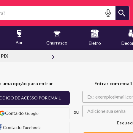
?
Bar
Churrasco
Eletro
Deco
 PIX
a uma opção para entrar
Entrar com email
ÓDIGO DE ACESSO POR EMAIL
Google
Esquec
Facebook