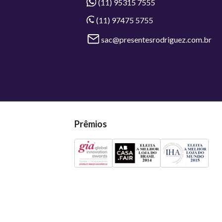
(11) 95315 7555
(11) 97475 5755
sac@presentesrodriguez.com.br
Prêmios