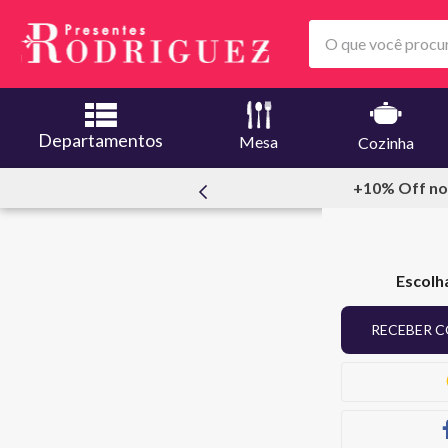
O que você procura
Departamentos
Mesa
Cozinha
meiracompra
+10% Off no
Escolh
RECEBER C