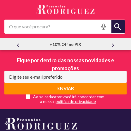
O que você procura?
+10% Off no PIX
Fique por dentro das nossas novidades e
promoções
ENVIAR
Ao se cadastrar você irá concordar com
a nossa