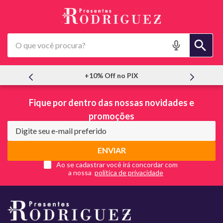
O que você procura?
+10% Off no PIX
Fique por dentro das nossas novidades e
promoções
ENVIAR
Ao se cadastrar você irá concordar com
a nossa