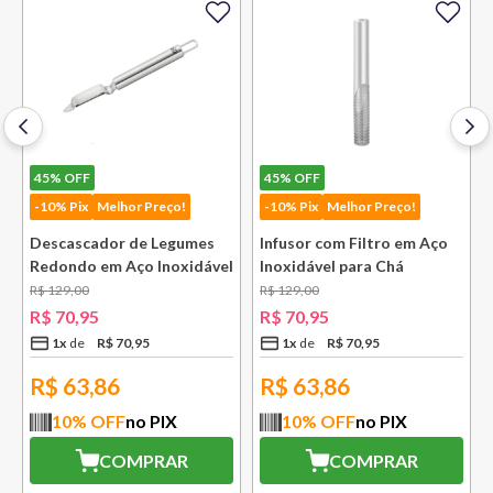
45%
OFF
45%
OFF
-10% Pix
Melhor Preço!
-10% Pix
Melhor Preço!
Descascador de Legumes
Infusor com Filtro em Aço
Redondo em Aço Inoxidável
Inoxidável para Chá
131 mm Bsf
Lausanne Bsf
R$
129
,
00
R$
129
,
00
R$
70
,
95
R$
70
,
95
1
x
R$
70
,
95
1
x
R$
70
,
95
R$
63,86
R$
63,86
10
% OFF
no PIX
10
% OFF
no PIX
COMPRAR
COMPRAR