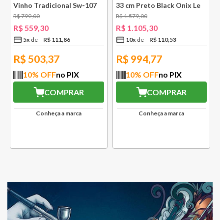
Vinho Tradicional Sw-107
33 cm Preto Black Onix Le
Ply Le Creuset
Creuset
R$
799
,
00
R$
1
.
579
,
00
R$
559
,
30
R$
1
.
105
,
30
5
x
R$
111
,
86
10
x
R$
110
,
53
R$
503,37
R$
994,77
10
% OFF
no PIX
10
% OFF
no PIX
COMPRAR
COMPRAR
Conheça a marca
Conheça a marca