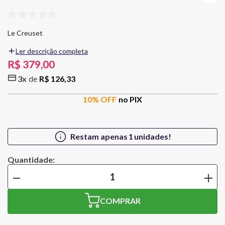
Le Creuset
Ler descrição completa
Fundada em 1925 por dois industriais belgas, especialistas em ferro
R$
379
,
00
fundido e esmaltação, que começaram uma pequena produção de
3
R$
126
,
33
panelas esmaltadas de ferro fundido, no norte da França.
10
% OFF
no PIX
Garrafa Térmica OTG 1 Litro Laranja Le Creuset
Restam apenas
1
unidades!
Dimensão: 8 x 29,2 cm
Material: Aço Inox
－
＋
Cor: Laranja
COMPRAR
Modo de Lavagem: Lavagem a Mão