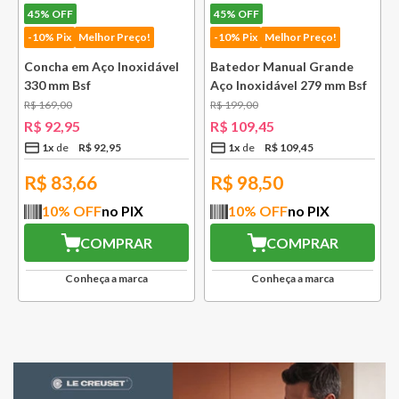
45%
OFF
45%
OFF
-10% Pix
Melhor Preço!
-10% Pix
Melhor Preço!
Concha em Aço Inoxidável
Batedor Manual Grande
330 mm Bsf
Aço Inoxidável 279 mm Bsf
R$
169
,
00
R$
199
,
00
R$
92
,
95
R$
109
,
45
1
x
R$
92
,
95
1
x
R$
109
,
45
R$
83,66
R$
98,50
10
% OFF
no PIX
10
% OFF
no PIX
COMPRAR
COMPRAR
Conheça a marca
Conheça a marca