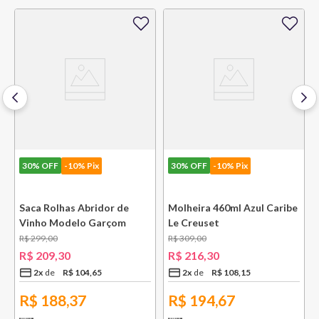
30%
OFF
-10% Pix
30%
OFF
-10% Pix
Saca Rolhas Abridor de
Molheira 460ml Azul Caribe
Vinho Modelo Garçom
Le Creuset
WT130 Preto Le Creuset
R$
299
,
00
R$
309
,
00
R$
209
,
30
R$
216
,
30
2
x
R$
104
,
65
2
x
R$
108
,
15
R$
188,37
R$
194,67