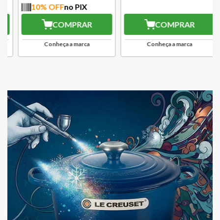
10
% OFF
no PIX
10
% OFF
no PIX
COMPRAR
COMPRAR
Conheça a marca
Conheça a marca