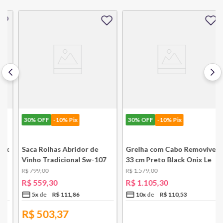
30%
OFF
-10% Pix
30%
OFF
-10% Pix
k
Saca Rolhas Abridor de
Grelha com Cabo Removível
Vinho Tradicional Sw-107
33 cm Preto Black Onix Le
Ply Le Creuset
Creuset
R$
799
,
00
R$
1
.
579
,
00
R$
559
,
30
R$
1
.
105
,
30
5
x
R$
111
,
86
10
x
R$
110
,
53
R$
503,37
R$
994,77