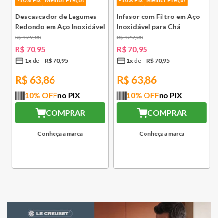
-10% Pix
Melhor Preço!
-10% Pix
Melhor Preço!
Descascador de Legumes
Infusor com Filtro em Aço
Redondo em Aço Inoxidável
Inoxidável para Chá
131 mm Bsf
Lausanne Bsf
R$
129
,
00
R$
129
,
00
R$
70
,
95
R$
70
,
95
1
x
R$
70
,
95
1
x
R$
70
,
95
R$
63,86
R$
63,86
10
% OFF
no PIX
10
% OFF
no PIX
COMPRAR
COMPRAR
Conheça a marca
Conheça a marca