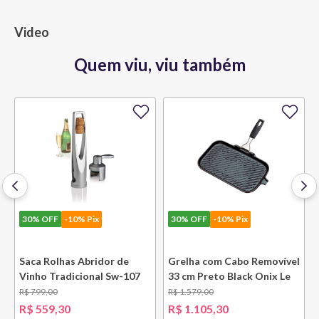
Video
Quem viu, viu também
30%
OFF
-10% Pix
30%
OFF
-10% Pix
e
Saca Rolhas Abridor de
Grelha com Cabo Removível
Vinho Tradicional Sw-107
33 cm Preto Black Onix Le
Ply Le Creuset
Creuset
R$
799
,
00
R$
1
.
579
,
00
R$
559
,
30
R$
1
.
105
,
30