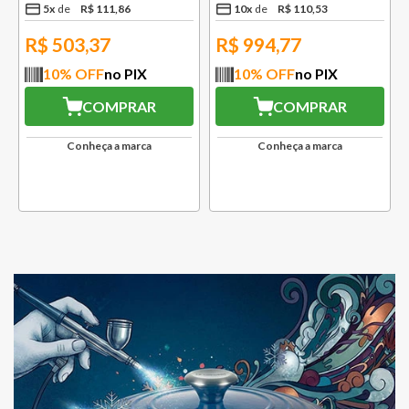
5
x
R$
111
,
86
10
x
R$
110
,
53
R$
503,37
R$
994,77
10
% OFF
no PIX
10
% OFF
no PIX
COMPRAR
COMPRAR
Conheça a marca
Conheça a marca