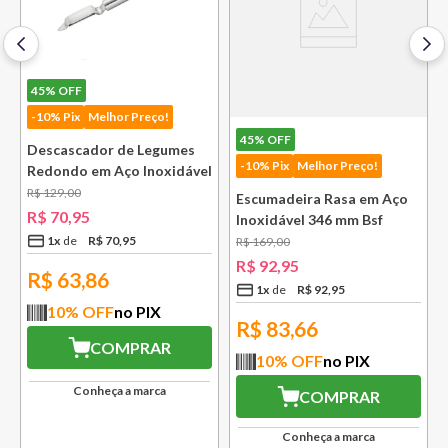
45%
OFF
-10% Pix
Melhor Preço!
45%
OFF
Descascador de Legumes
-10% Pix
Melhor Preço!
Redondo em Aço Inoxidável
131 mm Bsf
R$
129
,
00
Escumadeira Rasa em Aço
R$
70
,
95
Inoxidável 346 mm Bsf
1
x
R$
70
,
95
R$
169
,
00
R$
92
,
95
R$
63,86
1
x
R$
92
,
95
10
% OFF
no PIX
R$
83,66
COMPRAR
10
% OFF
no PIX
Conheça a marca
COMPRAR
Conheça a marca