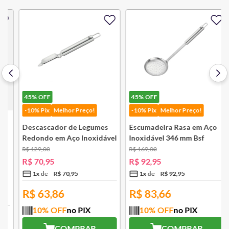
45%
OFF
45%
OFF
-10% Pix
Melhor Preço!
-10% Pix
Melhor Preço!
Descascador de Legumes
Escumadeira Rasa em Aço
Redondo em Aço Inoxidável
Inoxidável 346 mm Bsf
131 mm Bsf
R$
129
,
00
R$
169
,
00
R$
70
,
95
R$
92
,
95
1
x
R$
70
,
95
1
x
R$
92
,
95
R$
63,86
R$
83,66
10
% OFF
no PIX
10
% OFF
no PIX
COMPRAR
COMPRAR