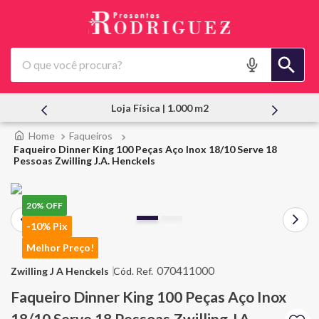
O que você procura?
 | 1.000 m2
Atendimento Pessoal
Faqueiros
Faqueiro Dinner King 100 Peças Aço Inox 18/10 Serve 18
Pessoas Zwilling J.A. Henckels
20%
OFF
-10% Pix
Melhor Preço!
070411000
Zwilling J A Henckels
Faqueiro Dinner King 100 Peças Aço Inox
18/10 Serve 18 Pessoas Zwilling J.A.