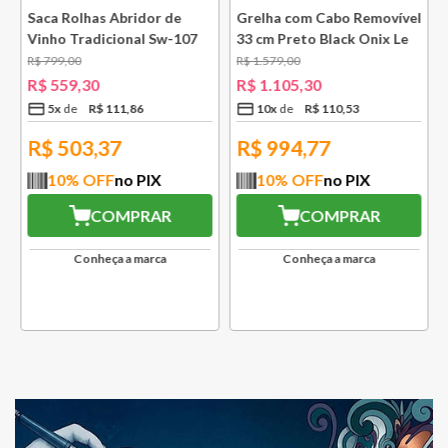
e
Saca Rolhas Abridor de
Grelha com Cabo Removível
Vinho Tradicional Sw-107
33 cm Preto Black Onix Le
Ply Le Creuset
Creuset
R$
799
,
00
R$
1
.
579
,
00
R$
559
,
30
R$
1
.
105
,
30
5
x
R$
111
,
86
10
x
R$
110
,
53
R$
503,37
R$
994,77
10
% OFF
no PIX
10
% OFF
no PIX
COMPRAR
COMPRAR
Conheça a marca
Conheça a marca