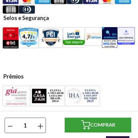
Selos e Segurança
Prêmios
Presentes Casa Rodriguez Ltda | CNPJ: 13.583.720/0001-79 | Rua:
－
＋
Santo André, 569 - Vl. Assunção - Santo André/SP | CEP 09020-
230 | Todos os direitos reservados.