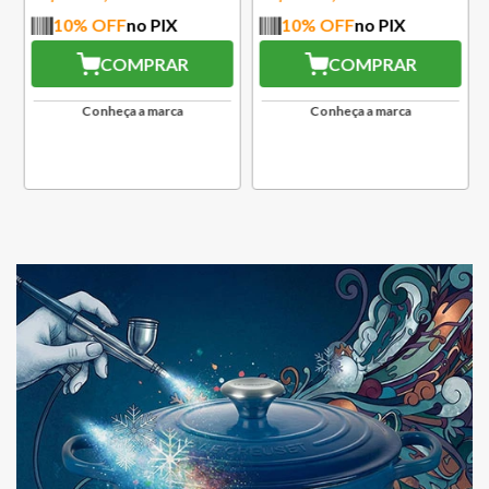
10
% OFF
no PIX
10
% OFF
no PIX
COMPRAR
COMPRAR
Conheça a marca
Conheça a marca