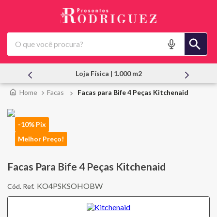
O que você procura?
Loja Física | 1.000 m2
Atendimento
Facas
Facas para Bife 4 Peças Kitchenaid
-10% Pix
Melhor Preço!
Facas Para Bife 4 Peças Kitchenaid
KO4PSKSOHOBW