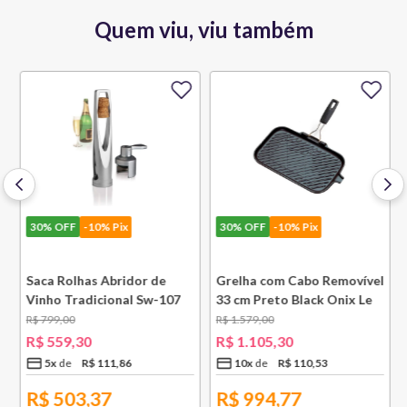
Quem viu, viu também
30%
OFF
-10% Pix
30%
OFF
-10% Pix
e
Saca Rolhas Abridor de
Grelha com Cabo Removível
Vinho Tradicional Sw-107
33 cm Preto Black Onix Le
Ply Le Creuset
Creuset
R$
799
,
00
R$
1
.
579
,
00
R$
559
,
30
R$
1
.
105
,
30
5
x
R$
111
,
86
10
x
R$
110
,
53
R$
503,37
R$
994,77