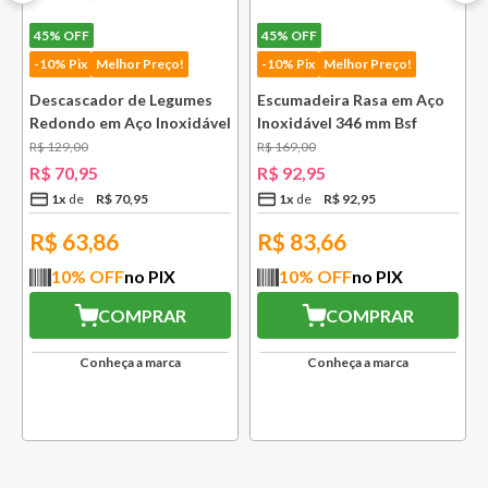
45%
OFF
45%
OFF
-10% Pix
Melhor Preço!
-10% Pix
Melhor Preço!
Descascador de Legumes
Escumadeira Rasa em Aço
Redondo em Aço Inoxidável
Inoxidável 346 mm Bsf
131 mm Bsf
R$
129
,
00
R$
169
,
00
R$
70
,
95
R$
92
,
95
1
x
R$
70
,
95
1
x
R$
92
,
95
R$
63,86
R$
83,66
10
% OFF
no PIX
10
% OFF
no PIX
COMPRAR
COMPRAR
Conheça a marca
Conheça a marca